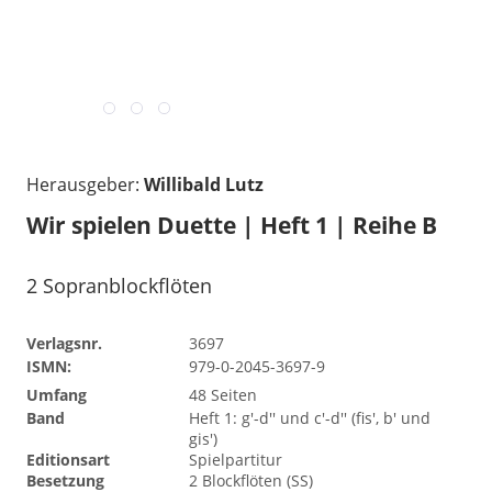
Herausgeber:
Willibald Lutz
Wir spielen Duette | Heft 1 | Reihe B
2 Sopranblockflöten
Verlagsnr.
3697
ISMN:
979-0-2045-3697-9
Umfang
48 Seiten
Band
Heft 1: g'-d'' und c'-d'' (fis', b' und
gis')
Editionsart
Spielpartitur
Besetzung
2 Blockflöten (SS)