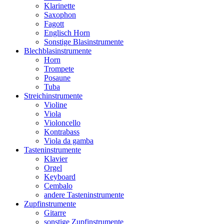
Klarinette
Saxophon
Fagott
Englisch Horn
Sonstige Blasinstrumente
Blechblasinstrumente
Horn
Trompete
Posaune
Tuba
Streichinstrumente
Violine
Viola
Violoncello
Kontrabass
Viola da gamba
Tasteninstrumente
Klavier
Orgel
Keyboard
Cembalo
andere Tasteninstrumente
Zupfinstrumente
Gitarre
sonstige Zupfinstrumente