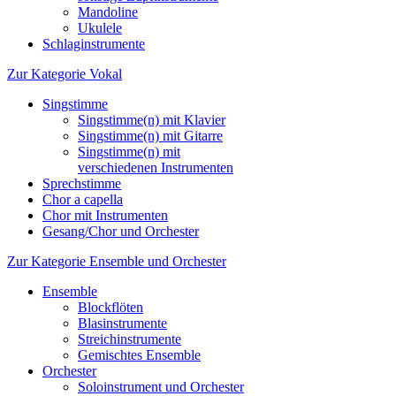
Mandoline
Ukulele
Schlaginstrumente
Zur Kategorie Vokal
Singstimme
Singstimme(n) mit Klavier
Singstimme(n) mit Gitarre
Singstimme(n) mit
verschiedenen Instrumenten
Sprechstimme
Chor a capella
Chor mit Instrumenten
Gesang/Chor und Orchester
Zur Kategorie Ensemble und Orchester
Ensemble
Blockflöten
Blasinstrumente
Streichinstrumente
Gemischtes Ensemble
Orchester
Soloinstrument und Orchester