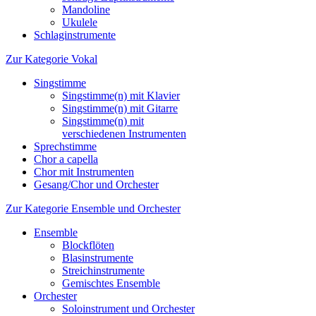
Mandoline
Ukulele
Schlaginstrumente
Zur Kategorie Vokal
Singstimme
Singstimme(n) mit Klavier
Singstimme(n) mit Gitarre
Singstimme(n) mit
verschiedenen Instrumenten
Sprechstimme
Chor a capella
Chor mit Instrumenten
Gesang/Chor und Orchester
Zur Kategorie Ensemble und Orchester
Ensemble
Blockflöten
Blasinstrumente
Streichinstrumente
Gemischtes Ensemble
Orchester
Soloinstrument und Orchester