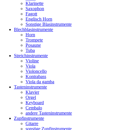
Klarinette
Saxophon
Fagott
Englisch Horn
Sonstige Blasinstrumente
Blechblasinstrumente
Horn
Trompete
Posaune
Tuba
Streichinstrumente
Violine
Viola
Violoncello
Kontrabass
Viola da gamba
Tasteninstrumente
Klavier
Orgel
Keyboard
Cembalo
andere Tasteninstrumente
Zupfinstrumente
Gitarre
sonstige Zupfinstrumente