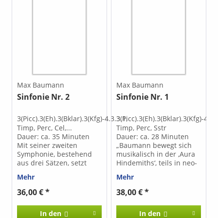
Max Baumann
Max Baumann
Sinfonie Nr. 2
Sinfonie Nr. 1
3(Picc).3(Eh).3(Bklar).3(Kfg)-4.3.3.1,
3(Picc).3(Eh).3(Bklar).3(Kfg)-4.3.
Timp, Perc, Cel,...
Timp, Perc, Sstr
Dauer: ca. 35 Minuten
Dauer: ca. 28 Minuten
Mit seiner zweiten
„Baumann bewegt sich
Symphonie, bestehend
musikalisch in der ‚Aura
aus drei Sätzen, setzt
Hindemiths‘, teils in neo­
Max Baumann die
barocker Spielfreudigkeit
Mehr
Mehr
Tradition insofern fort,
in erweiterter und modal
als dass er – tonal
geprägter Tonalität, teils
36,00 € *
38,00 € *
komponierend – in
im Umgang mit
beiden Ecksätzen einem
spätromantischer Musik,
In den
In den
rhythmisch-motorischen
immer im Festhalten am