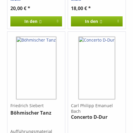
Die gefangene Nachtigall
7. Der Mond läuft 8. Der
20,00 € *
18,00 € *
Weidenbaum
Aufführungsmaterial
In den
In den
leihweise
Friedrich Siebert
Carl Philipp Emanuel
Bach
Böhmischer Tanz
Concerto D-Dur
Aufführungsmaterial