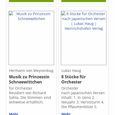
musikalischen
Primaten der Melodie."
Hauptthema ein
(Johannes Laas über Max
gesangliches
Baumanns 1. Symphonie)
Seitenthema
UA: 17.05.2024 in
gegenüberstellt.
Kronach (Hofer
Unverkennbar sind auch
Symphoniker unter
Elemente der modernen
Manuel Grund) Stimmen:
Jazz- und Swing Musik.
Mietmaterial
Im dritten Satz
verwendet Baumann
sieben Instrumente aus
dem Jazzbereich, unter
anderem ein Drum-Set,
vier Saxophone und zwei
Jazztrompeten. (Manuel
Hermann von Meysenbug
Lukas Haug
Grund, Vorsitzender der
Musik zu Prinzessin
8 Stücke für
Max-Baumann-
Schneewittchen
Orchester
Gesellschaft) UA:
14.04.2024 in Kronach
für Orchester
Orchester
(Vogtland-Philharmonie
Revidiert von Richard
nach japanischen Versen
unter Marius Popp)
Sahla. Die Stimmen sind
Inhalt: 1. In Ueno 2.
Stimmen: Mietmaterial
leihweise erhältlich.
Neujahr 3. Herststurm 4.
Die Pflaumenblüte 5.
Gelbe Chrysanthemen 6.
Mehr
Mehr