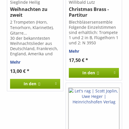
Sieglinde Heilig
Willibald Lutz
Begleitung mit
Weihnachten zu
Christmas Brass -
Tasteninstrumenten sind
zweit
Partitur
allen Stücken Akkorde
hinzugefügt. Die Stücke
2 Trompeten (Horn,
Blechbläsersensemble
sind auch einzeln als
Folgende Einzelstimmen
Tenorhorn, Klarinette),
pdf-Datei erhältlich.
sind erhältlich: Trompete
Gitarre...
Klicken Sie auf das Drop-
1 und 2 in B, Flügelhorn 1
30 der bekanntesten
down-Menü unter
und 2: N 3950
Weihnachtslieder aus
"Ausgabe (bitte
Trompetenoberstimme in
Deutschland, Frankreich,
auswählen)"
Mehr
B: N 3951 Horn in F
England, Amerika und
(Violinschlüssel): N 3952
der Schweiz... Die
17,50 € *
Mehr
Tenorhorn /
Begleitmöglichkeit mit
Tenorsaxophon in B : N
einer Gitarre oder einem
13,00 € *
In den
3953 Horn in Es : N 3973
anderen
Posaune 1 u. 2 / Bariton 1
Harmonieinstrument
In den
und 2 in C: 3967 Tuba in
kann mit der beigelegten
C: 3968 Tuba in Es /
Stimme (Akkordsymbole)
Baritonsaxophon
ad libitum verwirklicht
(Violinschlüssel): 3969
werden.
Klarinette in Es /
Altsaxophon: 3974
Querflöte in C: 3975