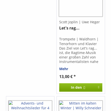
Scott Joplin | Uwe Heger
Let's rag...
Trompete | Waldhorn |
Tenorhorn und Klavier
Das Ziel von Let's rag...
ist, die Ragtime-Musik
einer großen Zahl von
Instrumentalisten nahe
zu bringen. Die Wahl der
Mehr
leicht spielbaren
Tonarten sowie die
13,00 € *
Kürzung der
Originallänge auf
In den
übersichtliche zwei
Klavierseiten pro Ragtime
ermöglicht es den
Spielern, diese
Arrangements ohne
zeitraubende