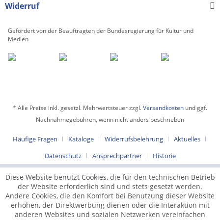
Trompete übernimmt die
Widerruf
strahlenden
Oberstimmen, während
die Orgel den
Gefördert von der Beauftragten der Bundesregierung für Kultur und
orchestralen Part mit
Medien
barockem Glanz und
rhythmischer Präzision
ausfüllt. Diese Fassung
eignet sich ideal für
festliche Anlässe,
kirchliche Feiern und als
wirkungsvoller
* Alle Preise inkl. gesetzl. Mehrwertsteuer zzgl.
Versandkosten
und ggf.
Konzertauftakt.
Nachnahmegebühren, wenn nicht anders beschrieben
Häufige Fragen
Kataloge
Widerrufsbelehrung
Aktuelles
Datenschutz
Ansprechpartner
Historie
Diese Website benutzt Cookies, die für den technischen Betrieb
der Website erforderlich sind und stets gesetzt werden.
Andere Cookies, die den Komfort bei Benutzung dieser Website
erhöhen, der Direktwerbung dienen oder die Interaktion mit
anderen Websites und sozialen Netzwerken vereinfachen