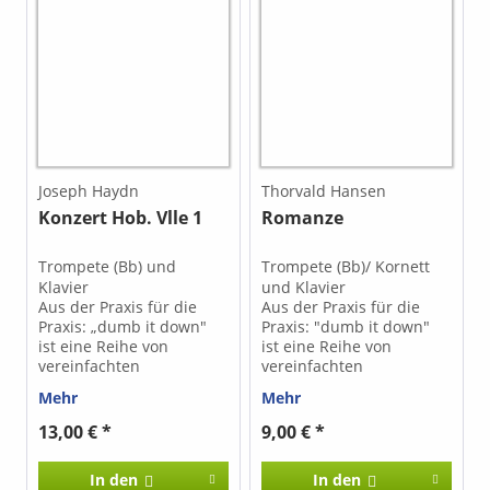
Joseph Haydn
Thorvald Hansen
Konzert Hob. Vlle 1
Romanze
Trompete (Bb) und
Trompete (Bb)/ Kornett
Klavier
und Klavier
Aus der Praxis für die
Aus der Praxis für die
Praxis: „dumb it down"
Praxis: "dumb it down"
ist eine Reihe von
ist eine Reihe von
vereinfachten
vereinfachten
Klavierbegleitungen zu
Klavierbegleitungen zu
Mehr
Mehr
Standardwerken
Standardwerken
verschiedener
verschiedener
13,00 € *
9,00 € *
Instrumente, die auch
Instrumente, die auch
Klavierspielenden ohne
Klavierspielenden ohne
In den
In den
Studium die Möglichkeit
Studium die Möglichkeit