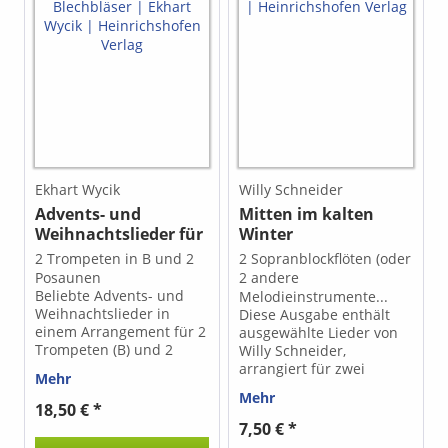
Vorbereitung zu
realisieren. Die Vorteile
der Let's rag-
Arrangements liegen
unter anderem in der
Vereinfachung des
rhythmischen
Notenbildes durch
Verdoppelung der
Notenwerte vom 2/4-Takt
Ekhart Wycik
Willy Schneider
zum alla breve 4/4-Takt.
Advents- und
Mitten im kalten
So kommen auch
Weihnachtslieder für
Winter
Instrumentalisten mit
weniger Spielerfahrung
4 Blechbläser
2 Trompeten in B und 2
2 Sopranblockflöten (oder
in den Genuss dieser
Posaunen
2 andere
schwungvollen Musik.
Beliebte Advents- und
Melodieinstrumente...
Inhalt: - The Easy
Weihnachtslieder in
Diese Ausgabe enthält
Winners - Peacherine Rag
einem Arrangement für 2
ausgewählte Lieder von
- Maria's Rag - The
Trompeten (B) und 2
Willy Schneider,
Entertainer - The
Posaunen.
arrangiert für zwei
Sycamore - Dickie's Rag -
Mehr
Sopranblockflöten. Der
Sunflower Slow Drag -
Mehr
Umfang und die
18,50 € *
The Strenuous Life - Little
Tonarten der
7,50 € *
Annie's Swing Rag - The
enthaltenen Lieder sind