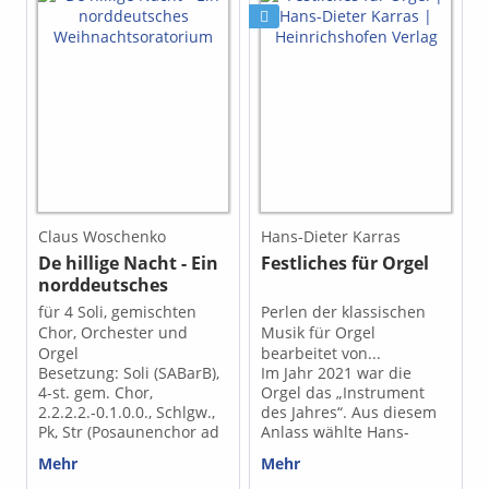
Claus Woschenko
Hans-Dieter Karras
De hillige Nacht - Ein
Festliches für Orgel
norddeutsches
Weihnachtsoratorium
für 4 Soli, gemischten
Perlen der klassischen
Chor, Orchester und
Musik für Orgel
Orgel
bearbeitet von...
Besetzung: Soli (SABarB),
Im Jahr 2021 war die
4-st. gem. Chor,
Orgel das „Instrument
2.2.2.2.-0.1.0.0., Schlgw.,
des Jahres“. Aus diesem
Pk, Str (Posaunenchor ad
Anlass wählte Hans-
lib.) Dauer: 60 Minuten
Dieter Karras eine
Mehr
Mehr
Schwierigkeitsgrad:
Zusammenstellung aus,