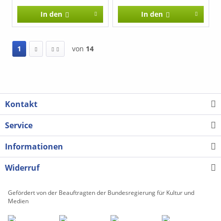
Ausgabe weniger
In den
In den
bekannte Stücke aus dem
Schaffen César Francks in
einer praktischen
Ausgabe zur Verfügung.
1
von
14
Die Werke entstanden
vermutlich schon vor
1860, tragen aber
unverkennbar Francks
kompositorische
Handschrift.
Kontakt
Service
Informationen
Widerruf
Gefördert von der Beauftragten der Bundesregierung für Kultur und
Medien