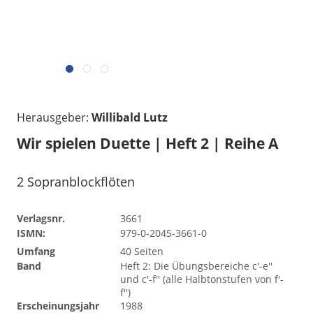
Herausgeber:
Willibald Lutz
Wir spielen Duette | Heft 2 | Reihe A
2 Sopranblockflöten
Verlagsnr.
3661
ISMN:
979-0-2045-3661-0
Umfang
40 Seiten
Band
Heft 2: Die Übungsbereiche c'-e''
und c'-f'' (alle Halbtonstufen von f'-
f'')
Erscheinungsjahr
1988