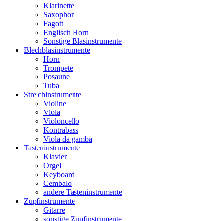
Klarinette
Saxophon
Fagott
Englisch Horn
Sonstige Blasinstrumente
Blechblasinstrumente
Horn
Trompete
Posaune
Tuba
Streichinstrumente
Violine
Viola
Violoncello
Kontrabass
Viola da gamba
Tasteninstrumente
Klavier
Orgel
Keyboard
Cembalo
andere Tasteninstrumente
Zupfinstrumente
Gitarre
sonstige Zupfinstrumente