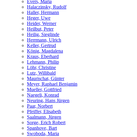
Evers, Maria
Halaczinsky, Rudolf
Haller, Hermann
Heger, Uwe
Heider, Werner
Heilbut, Peter
Heilig, Sieglinde
Herrmann, Ulrich
Keller, Gertrud
König, Magdalena
Kraus, Eberhard
Lehmann, Philip
Löhr, Christine
Lutz, Willibald
Maurischat, Günter
Meyer, Raphael Benjamin
Mueller, Gottfried
Naegeli, Konrad
Neuring, Hans Jürgen
Paar, Norbert
Pfeiffer, Elisabeth
Saalmann, Jürgen
Sorge, Erich Robert
Spanhove, Bart
Swoboda, Maria