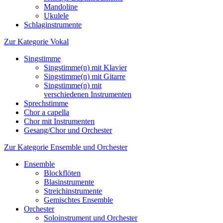
Mandoline
Ukulele
Schlaginstrumente
Zur Kategorie Vokal
Singstimme
Singstimme(n) mit Klavier
Singstimme(n) mit Gitarre
Singstimme(n) mit
verschiedenen Instrumenten
Sprechstimme
Chor a capella
Chor mit Instrumenten
Gesang/Chor und Orchester
Zur Kategorie Ensemble und Orchester
Ensemble
Blockflöten
Blasinstrumente
Streichinstrumente
Gemischtes Ensemble
Orchester
Soloinstrument und Orchester