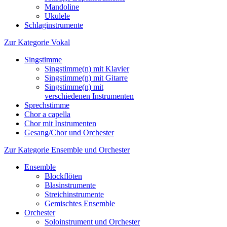
Mandoline
Ukulele
Schlaginstrumente
Zur Kategorie Vokal
Singstimme
Singstimme(n) mit Klavier
Singstimme(n) mit Gitarre
Singstimme(n) mit
verschiedenen Instrumenten
Sprechstimme
Chor a capella
Chor mit Instrumenten
Gesang/Chor und Orchester
Zur Kategorie Ensemble und Orchester
Ensemble
Blockflöten
Blasinstrumente
Streichinstrumente
Gemischtes Ensemble
Orchester
Soloinstrument und Orchester