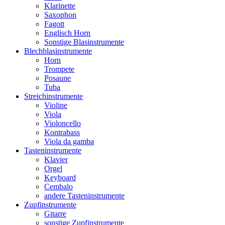
Klarinette
Saxophon
Fagott
Englisch Horn
Sonstige Blasinstrumente
Blechblasinstrumente
Horn
Trompete
Posaune
Tuba
Streichinstrumente
Violine
Viola
Violoncello
Kontrabass
Viola da gamba
Tasteninstrumente
Klavier
Orgel
Keyboard
Cembalo
andere Tasteninstrumente
Zupfinstrumente
Gitarre
sonstige Zupfinstrumente