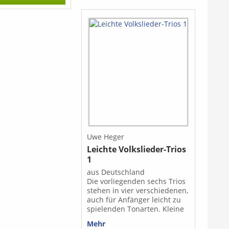
The Strenuous Life (Scott
 Schwierigkeitsgrad
Joplin) - The Sycamore (Scott
sätze müssen ggf.
Joplin)
en und geübt
 Ausgabe ist auch
ei erhältlich.
e auf das Drop-
 unter "Ausgabe
wählen)"
Uwe Heger
Leichte Volkslieder-Trios
1
aus Deutschland
Die vorliegenden sechs Trios
stehen in vier verschiedenen,
auch für Anfänger leicht zu
spielenden Tonarten. Kleine
Vor- und Nachspiele
Mehr
umrahmen die