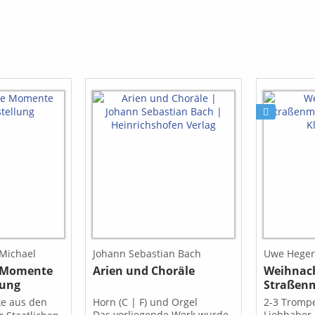
Drop-down-Menü unter
"Ausgabe (bitte auswählen)"
-Michael
Johann Sebastian Bach
Uwe Heger
e Momente
Arien und Choräle
Weihnach
lung
Straßen
(Trompet
e aus den
Horn (C | F) und Orgel
2-3 Tromp
Klarinett
Das vorliegende Werk wurde
Liebhaber