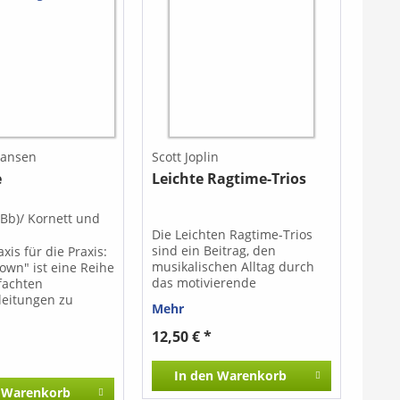
Hansen
Scott Joplin
e
Leichte Ragtime-Trios
Bb)/ Kornett und
Die Leichten Ragtime-Trios
sind ein Beitrag, den
xis für die Praxis:
musikalischen Alltag durch
own" ist eine Reihe
das motivierende
fachten
Ensemblespiel zu bereichern.
leitungen zu
Mehr
Alle Arrangements sind im
erken
leichten Schwierigkeitsgrad
ner Instrumente,
12,50 € *
gehalten. Inhalt: - The Easy
lavierspielenden
Winners (Scott Joplin) - The
um die Möglichkeit
In den
Warenkorb
Entertainer (Scott Joplin) -
re Schüler*innen,
Warenkorb
Dickie's Rag (Uwe Heger) -
eunde usw. zu