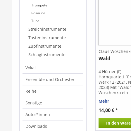
Trompete
Posaune
Tuba
Streichinstrumente
Tasteninstrumente
Zupfinstrumente
Claus Woschenk
Schlaginstrumente
Wald
Vokal
4 Hörner (F)
Hornquartett für
Ensemble und Orchester
Werk 12 (2021, 
2023) Mit "Wald"
Reihe
Woschenko ein
eindrucksvolles
Mehr
Sonstige
geschaffen, das
kontrapunktisch
14,00 € *
klangliche Tiefe 
Autor*innen
Formal raffiniert
In den
Ware
Matrjoschka geb
Downloads
wechseln sich 