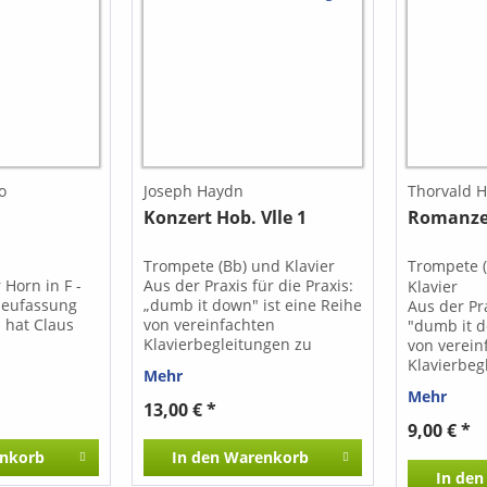
o
Joseph Haydn
Thorvald 
Konzert Hob. Vlle 1
Romanz
Trompete (Bb) und Klavier
Trompete (
 Horn in F -
Aus der Praxis für die Praxis:
Klavier
Neufassung
„dumb it down" ist eine Reihe
Aus der Pra
 hat Claus
von vereinfachten
"dumb it d
Klavierbegleitungen zu
von verein
 Werk
Standardwerken
Klavierbeg
Mehr
 Naturklänge,
verschiedener Instrumente,
Standardw
Mehr
e Dichte und
die auch Klavierspielenden
verschiede
13,00 € *
vereint.
ohne Studium die Möglichkeit
die auch K
9,00 € *
 wie eine
bieten, ihre Schüler*innen,
ohne Studi
nkorb
In den
Warenkorb
aut,
Kinder, Freunde usw. zu
bieten, ih
In den
homophone
begleiten. Das Konzert in F-
Kinder, Fr