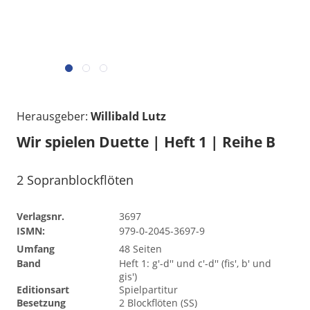
Herausgeber:
Willibald Lutz
Wir spielen Duette | Heft 1 | Reihe B
2 Sopranblockflöten
Verlagsnr.
3697
ISMN:
979-0-2045-3697-9
Umfang
48 Seiten
Band
Heft 1: g'-d'' und c'-d'' (fis', b' und
gis')
Editionsart
Spielpartitur
Besetzung
2 Blockflöten (SS)