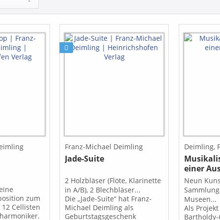
eimling
Franz-Michael Deimling
Deimling, 
Jade-Suite
Musikal
einer Au
2 Holzbläser (Flöte, Klarinette
Neun Kuns
 eine
in A/B), 2 Blechbläser...
Sammlunge
osition zum
Die „Jade-Suite“ hat Franz-
Museen..
 12 Cellisten
Michael Deimling als
Als Projek
lharmoniker.
Geburtstagsgeschenk
Bartholdy