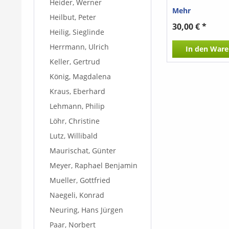
Heider, Werner
Die Musik lehnt 
Mehr
Idee eines Kalei
Heilbut, Peter
bei dem durch 
30,00 € *
Heilig, Sieglinde
bunte Glasstei
wieder anders
Herrmann, Ulrich
In den
Ware
zusammenfallen
Bilder entstehen
Keller, Gertrud
wird in den 12 V
König, Magdalena
Stimmen übern
Instrumente sin
Kraus, Eberhard
halbkreisförmig
Lehmann, Philip
und die musikal
Bausteine durch
Löhr, Christine
Stimmen und we
neu angeordnet,
Lutz, Willibald
ein einzigartige
Maurischat, Günter
und Hörerlebnis 
https://www.yo
Meyer, Raphael Benjamin
v=Dczr74xHOUI
Mueller, Gottfried
Naegeli, Konrad
Neuring, Hans Jürgen
Paar, Norbert