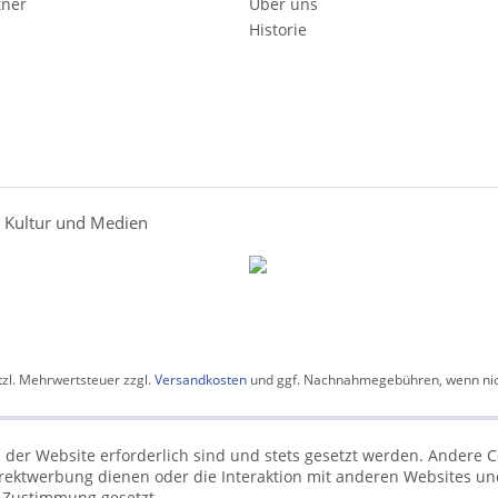
tner
Über uns
Historie
r Kultur und Medien
etzl. Mehrwertsteuer zzgl.
Versandkosten
und ggf. Nachnahmegebühren, wenn nic
 der Website erforderlich sind und stets gesetzt werden. Andere C
irektwerbung dienen oder die Interaktion mit anderen Websites un
r Zustimmung gesetzt.