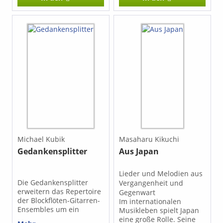
Raum finden sich
Volkslieder und feurige
Tänze aus Spanien und
Südamerika, sowohl
traditionelles Liedgut aus
Frankreich als auch
Romanzen, Seemanns-
und Soldatenlieder und
aus den rauen Regionen
Skandinaviens
schwungvolle Tänze und
innige Weisen, denen
mitunter eine Spur von
Schwermut beigemischt
ist. Die Melodien stehen
Michael Kubik
Masaharu Kikuchi
in der ersten
Gedankensplitter
Aus Japan
Gitarrenstimme, die auch
durch ein anderes
Melodieinstrument
Lieder und Melodien aus
(Altblockflöte, Querflöte,
Die Gedankensplitter
Vergangenheit und
Geige u.a.) ersetzt
erweitern das Repertoire
Gegenwart
werden kann. Diese
der Blockflöten-Gitarren-
Im internationalen
Sammlung ist ein
Ensembles um ein
Musikleben spielt Japan
Querschnitt durch
vergnügliches Stück. Für
eine große Rolle. Seine