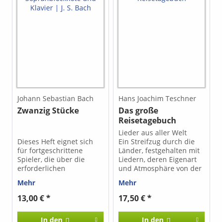
Johann Sebastian Bach
Hans Joachim Teschner
Zwanzig Stücke
Das große
Reisetagebuch
Lieder aus aller Welt
Dieses Heft eignet sich
Ein Streifzug durch die
für fortgeschrittene
Länder, festgehalten mit
Spieler, die über die
Liedern, deren Eigenart
erforderlichen
und Atmosphäre von der
Voraussetzungen
Geschichte und der
Mehr
Mehr
hinsichtlich Grifftechnik
Kultur der jeweiligen
und Tonbildung
Landschaft geprägt sind.
13,00 € *
17,50 € *
verfügen.
Neben Trinkliedern,
Songs und Balladen aus
In den
In den
dem englischsprachigen