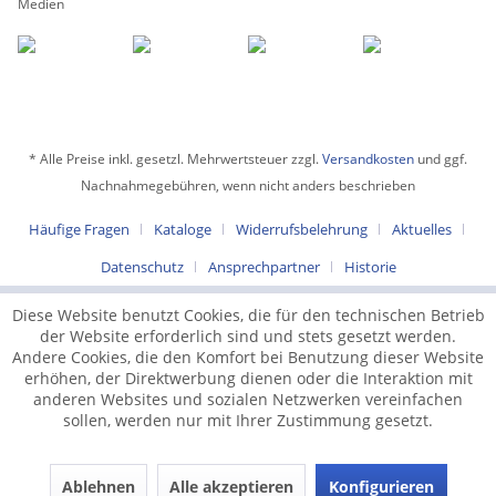
- Anda jaleo (Andalusien)
Medien
- Al pano fino
(Andalusien) - La pajarera
(Mexiko) - Sambalelé
(Brasilien) - Nesta Rua
(Brasilien) - Acordai
Doncela (Brasilien) -
Zamba Vargas
* Alle Preise inkl. gesetzl. Mehrwertsteuer zzgl.
Versandkosten
und ggf.
(Argentinien)
Nachnahmegebühren, wenn nicht anders beschrieben
Häufige Fragen
Kataloge
Widerrufsbelehrung
Aktuelles
Datenschutz
Ansprechpartner
Historie
Diese Website benutzt Cookies, die für den technischen Betrieb
der Website erforderlich sind und stets gesetzt werden.
Andere Cookies, die den Komfort bei Benutzung dieser Website
erhöhen, der Direktwerbung dienen oder die Interaktion mit
anderen Websites und sozialen Netzwerken vereinfachen
sollen, werden nur mit Ihrer Zustimmung gesetzt.
Ablehnen
Alle akzeptieren
Konfigurieren