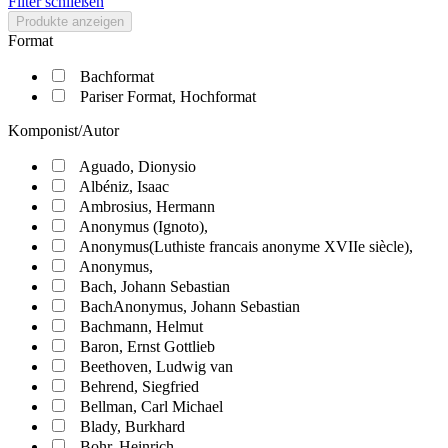
Filter schließen
Produkte anzeigen
Format
Bachformat
Pariser Format, Hochformat
Komponist/Autor
Aguado, Dionysio
Albéniz, Isaac
Ambrosius, Hermann
Anonymus (Ignoto),
Anonymus(Luthiste francais anonyme XVIIe siècle),
Anonymus,
Bach, Johann Sebastian
BachAnonymus, Johann Sebastian
Bachmann, Helmut
Baron, Ernst Gottlieb
Beethoven, Ludwig van
Behrend, Siegfried
Bellman, Carl Michael
Blady, Burkhard
Bohr, Heinrich