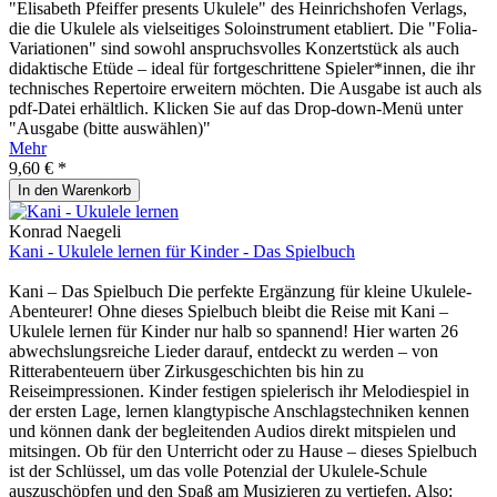
"Elisabeth Pfeiffer presents Ukulele" des Heinrichshofen Verlags,
die die Ukulele als vielseitiges Soloinstrument etabliert. Die "Folia-
Variationen" sind sowohl anspruchsvolles Konzertstück als auch
didaktische Etüde – ideal für fortgeschrittene Spieler*innen, die ihr
technisches Repertoire erweitern möchten. Die Ausgabe ist auch als
pdf-Datei erhältlich. Klicken Sie auf das Drop-down-Menü unter
"Ausgabe (bitte auswählen)"
Mehr
9,60 € *
In den
Warenkorb
Konrad Naegeli
Kani - Ukulele lernen für Kinder - Das Spielbuch
Kani – Das Spielbuch Die perfekte Ergänzung für kleine Ukulele-
Abenteurer! Ohne dieses Spielbuch bleibt die Reise mit Kani –
Ukulele lernen für Kinder nur halb so spannend! Hier warten 26
abwechslungsreiche Lieder darauf, entdeckt zu werden – von
Ritterabenteuern über Zirkusgeschichten bis hin zu
Reiseimpressionen. Kinder festigen spielerisch ihr Melodiespiel in
der ersten Lage, lernen klangtypische Anschlagstechniken kennen
und können dank der begleitenden Audios direkt mitspielen und
mitsingen. Ob für den Unterricht oder zu Hause – dieses Spielbuch
ist der Schlüssel, um das volle Potenzial der Ukulele-Schule
auszuschöpfen und den Spaß am Musizieren zu vertiefen. Also: