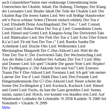
auch Gitarrelehrer*innen eine erstklassige Unterstützung beim
Unterrichten der Ukulele. Inhalt: Die Haltung; Übetipps; Der Klang
der Leersaiten Lied: Bruder Jakob Die Teile der Ukulele Lied: Der
Ukulele-Rap Die leeren Saiten Lied: Wer will fleißige Handwerker
seh’n Pacos schlaue Seiten (Theorie einfach erklärt); Der Ton e'
Lied: Elisabeth Deine Anschlagshand; Der Ton c’ Lied: Conrad,
Conrad Lied: Hokus Pokus Der Ton g' Lied: Gummibärin Gisela
Lied: Hänsel und Gretel Lied: Känguru-Song Der Dreiviertel-Takt
Lied: Blattwalzer Lied: Der Floh Der Ton a' Lied: Echo Über Ernest
Ka’ai Lied: Fit mit Susi Der Ton c'' Lied: Ramba Samba Die
Achtelnote Lied: Drache Otto Lied: Wellenreiten Lied:
Meerjungfrau Margareth Der C-Dur-Akkord Lied: Hört ihr die
Töne Der Ton h'; Der Zweiviertel-Takt; Der Wechselschlag Lied:
Aus der Bahn Lied: Adalbert Der Auftakt; Der Ton f' Lied: Blitz
und Donner Lied: Ich spiel’ Ukulele Die ganze Note Lied: Hejaho!
Der Zwillingston a'; Die Akkorde Am und Am7 Lied: Ernestos
Traum Der F-Dur-Akkord Lied: Feentanz Lied: Ich geh’ mit meiner
Laterne Der Ton d' Lied: Diddi Dino Lied: Drei Freunde Lied:
Hängemattenmusik Der G7-Dur-Akkord Lied: Heute scheint die
Sonne Der Zwillingston g' Lied: Kuckuck, Kuckuck Lied: Hänsel
und Gretel Lied: Fuchs, du hast die Gans gestohlen Lied: Summ,
summ, summ Lied: Horch, wer kommt von draußen rein Lied: Auf
Wiedersehn! Leitfaden für Lehrkräfte: N 2958 Kanilele: N 2980 Set
Notenheft + Ukulele: N 2999
Mehr