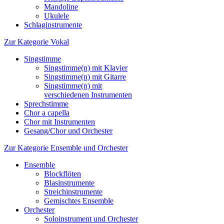
Mandoline
Ukulele
Schlaginstrumente
Zur Kategorie Vokal
Singstimme
Singstimme(n) mit Klavier
Singstimme(n) mit Gitarre
Singstimme(n) mit
verschiedenen Instrumenten
Sprechstimme
Chor a capella
Chor mit Instrumenten
Gesang/Chor und Orchester
Zur Kategorie Ensemble und Orchester
Ensemble
Blockflöten
Blasinstrumente
Streichinstrumente
Gemischtes Ensemble
Orchester
Soloinstrument und Orchester