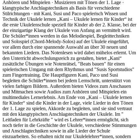
Anhören und Mitspielen · Musizieren mit Tönen der 1. Lage ·
klangtypische Anchlagstechniken als Basis für verschiedene
Stilrichtungen · mit Kani, Susi und Paco spielerisch Wissen und
Technik der Ukulele lernen „Kani – Ukulele lernen für Kinder“ ist
die erste Ukulelenschule speziell für Kinder ab der 2. Klasse, bei der
der einzigartige Klang der Ukulele von Anfang an vermittelt wird.
Die Schüler*innen werden in das Melodiespiel, Begleittechniken
und Solospiel (Chord-Melody-Solos) auf der Ukulele eingeführt,
vor allem durch eine spannende Auswahl an über 30 neuen und
bekannten Liedern. Das Notenlesen wird dabei mühelos erlernt. Um
den Unterricht abwechslungsreich zu gestalten, bietet „Kani“
zusätzliche Übungen wie Notenrätsel, "Beats bauen" für einen
spielerischen Umgang mit dem Rhythmus und "Susis Sportstudios"
zum Fingertraining. Die Hauptfiguren Kani, Paco und Susi
begleiten die Schüler*innen bei jedem Lernschritt, unterstützt von
vielen farbigen Bildern. Außerdem bieten Videos zum Anschauen
und Mitmachen sowie Audios zum Anhören und Mitspielen ein
multimediales Lernerlebnis. Am Ende von „Kani – Ukulele lernen
für Kinder“ sind die Kinder in der Lage, viele Lieder in den Tönen
der 1. Lage zu spielen, Akkorde zu begleiten, und sie sind vertraut
mit den klangtypischen Anschlagstechniken der Ukulele. Im "
Leitfaden für Lehrkräfte " wird es Lehrer*innen ermöglicht, sich
noch tiefer in die Geschichte der Ukulele, verschiedene Stimmungen
und Anschlagtechniken sowie in alle Lieder der Schule
einzuarbeiten. So erhalten nicht nur Ukulelelehrer*innen, sondern