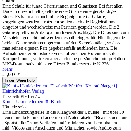
Gitarre
Eine Schule für junge Gitarristinnen und Gitarristen Bei fast allen
Duos in diesem Heft spielt die erste Gitarre ein eigenständiges
Stück. Es kann also auch ohne Begleitgitarre (2. Gitarre)
vorgetragen werden. Trotzdem sollten auch die Begleitstimmen
eingeübt und wechselweise mit Partnern gespielt werden. Die 2.
Gitarre spielt von Anfang an im freien Anschlag. Die Duos sind zum
Mitspielen gedacht und werden deshalb eingezählt. Hier liegen die
beiden Gitarrenstimmen getrennt auf den Stereokanälen, so dass
man seinen eigenen Part gegebenenfalls ausblenden kann. Die
Aufnahmen der Solostücke verschaffen einen Höreindruck der
Kompositionen, vertreten aber auch eine persönliche Interpretation.
MP3-Downloads inklusive Dieser Band ersetzt die N 2361.
Mehr
21,90 € *
In den
Warenkorb
Elisabeth Pfeiffer /...
Kani – Ukulele lernen für Kinder
Ukulele solo
Eine Entdeckungsreise in die Klangwelt der Ukulele · mit über 30
neuen und bekannten Liedern · mit Notenrätseln, "Beats bauen" und
"Sportstudios" zum Vertiefen und Trainieren von Lerninhalten ·
inkl. Videos zum Anschauen und Mitmachen sowie Audios zum