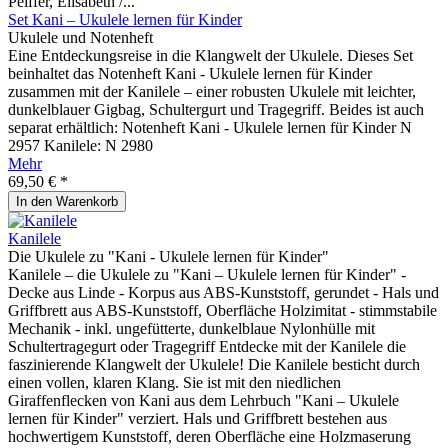
Peiffer, Elisabeth /...
Set Kani – Ukulele lernen für Kinder
Ukulele und Notenheft
Eine Entdeckungsreise in die Klangwelt der Ukulele. Dieses Set
beinhaltet das Notenheft Kani - Ukulele lernen für Kinder
zusammen mit der Kanilele – einer robusten Ukulele mit leichter,
dunkelblauer Gigbag, Schultergurt und Tragegriff. Beides ist auch
separat erhältlich: Notenheft Kani - Ukulele lernen für Kinder N
2957 Kanilele: N 2980
Mehr
69,50 € *
In den
Warenkorb
Kanilele
Die Ukulele zu "Kani - Ukulele lernen für Kinder"
Kanilele – die Ukulele zu "Kani – Ukulele lernen für Kinder" -
Decke aus Linde - Korpus aus ABS-Kunststoff, gerundet - Hals und
Griffbrett aus ABS-Kunststoff, Oberfläche Holzimitat - stimmstabile
Mechanik - inkl. ungefütterte, dunkelblaue Nylonhülle mit
Schultertragegurt oder Tragegriff Entdecke mit der Kanilele die
faszinierende Klangwelt der Ukulele! Die Kanilele besticht durch
einen vollen, klaren Klang. Sie ist mit den niedlichen
Giraffenflecken von Kani aus dem Lehrbuch "Kani – Ukulele
lernen für Kinder" verziert. Hals und Griffbrett bestehen aus
hochwertigem Kunststoff, deren Oberfläche eine Holzmaserung