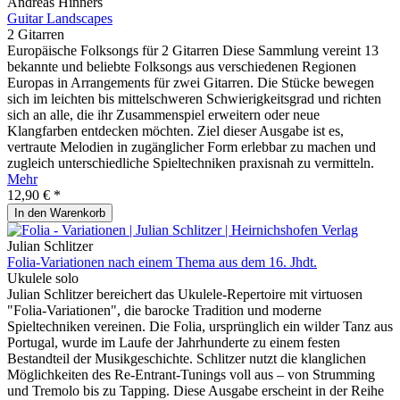
Andreas Hinners
Guitar Landscapes
2 Gitarren
Europäische Folksongs für 2 Gitarren Diese Sammlung vereint 13
bekannte und beliebte Folksongs aus verschiedenen Regionen
Europas in Arrangements für zwei Gitarren. Die Stücke bewegen
sich im leichten bis mittelschweren Schwierigkeitsgrad und richten
sich an alle, die ihr Zusammenspiel erweitern oder neue
Klangfarben entdecken möchten. Ziel dieser Ausgabe ist es,
vertraute Melodien in zugänglicher Form erlebbar zu machen und
zugleich unterschiedliche Spieltechniken praxisnah zu vermitteln.
Mehr
12,90 € *
In den
Warenkorb
Julian Schlitzer
Folia-Variationen nach einem Thema aus dem 16. Jhdt.
Ukulele solo
Julian Schlitzer bereichert das Ukulele-Repertoire mit virtuosen
"Folia-Variationen", die barocke Tradition und moderne
Spieltechniken vereinen. Die Folia, ursprünglich ein wilder Tanz aus
Portugal, wurde im Laufe der Jahrhunderte zu einem festen
Bestandteil der Musikgeschichte. Schlitzer nutzt die klanglichen
Möglichkeiten des Re-Entrant-Tunings voll aus – von Strumming
und Tremolo bis zu Tapping. Diese Ausgabe erscheint in der Reihe