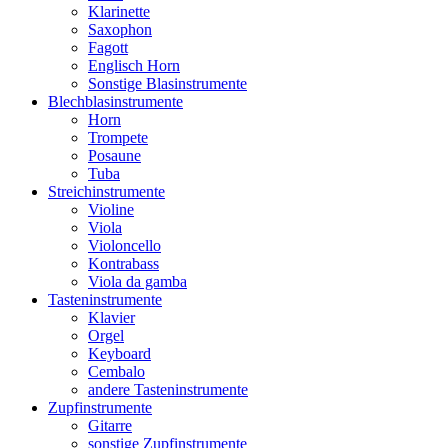
Klarinette
Saxophon
Fagott
Englisch Horn
Sonstige Blasinstrumente
Blechblasinstrumente
Horn
Trompete
Posaune
Tuba
Streichinstrumente
Violine
Viola
Violoncello
Kontrabass
Viola da gamba
Tasteninstrumente
Klavier
Orgel
Keyboard
Cembalo
andere Tasteninstrumente
Zupfinstrumente
Gitarre
sonstige Zupfinstrumente