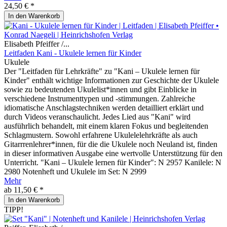
24,50 € *
In den
Warenkorb
Elisabeth Pfeiffer /...
Leitfaden Kani - Ukulele lernen für Kinder
Ukulele
Der "Leitfaden für Lehrkräfte" zu "Kani – Ukulele lernen für
Kinder" enthält wichtige Informationen zur Geschichte der Ukulele
sowie zu bedeutenden Ukulelist*innen und gibt Einblicke in
verschiedene ­Instrumenttypen und -stimmungen. Zahlreiche
idiomatische Anschlagstechniken werden detailliert erklärt und
durch Videos veranschaulicht. Jedes Lied aus "Kani" wird
ausführlich behandelt, mit einem klaren Fokus und begleitenden
Schlag­mustern. Sowohl erfahrene Ukulele­lehrkräfte als auch
Gitarrrenlehrer*innen, für die die Ukulele noch Neuland ist, finden
in dieser informativen Ausgabe eine wertvolle Unterstützung für den
Unterricht. "Kani – Ukulele lernen für Kinder": N 2957 Kanilele: N
2980 Notenheft und Ukulele im Set: N 2999
Mehr
ab 11,50 € *
In den
Warenkorb
TIPP!