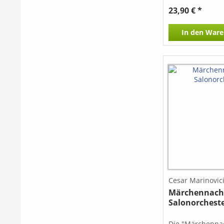
23,90 € *
In den
Ware
Cesar Marinovic
Märchennacht
Salonorchest
Die "Märchennac