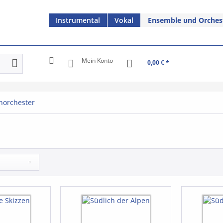
Instrumental
Vokal
Ensemble und Orches
Mein Konto
0,00 € *
norchester