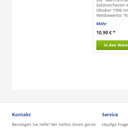
Salonorchester 
Oktober 1996 i
Wettbewerbs "
Salonmusik" des
Mehr
Komponistenve
uraufgeführt un
10,90 € *
Preis in der
Publikumswertu
In den
Ware
ausgezeichnet. 
sind leihweise er
Kontakt
Service
Benötigen Sie Hilfe? Wir helfen Ihnen gerne
Häufige Frag