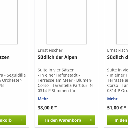
Ernst Fischer
Ernst Fisc
izzen
Südlich der Alpen
Südlich 
en
Suite in vier Sätzen
Suite in v
a - Seguidilla
- In einer Hafenstadt -
- In einer 
ca Orchester-
Terrasse am Meer - Blumen-
Terrasse 
7B
Corso - Tarantella Partitur: N
Corso - Tar
0314-P Stimmen für
0314-P Orc
Salonorchester: N 314a Die
314b Die 
Mehr
Mehr
Stimmen sind auch einzeln
einzeln erh
erhältlich.
38,00 € *
51,00 € *
nkorb
In den
Warenkorb
In den