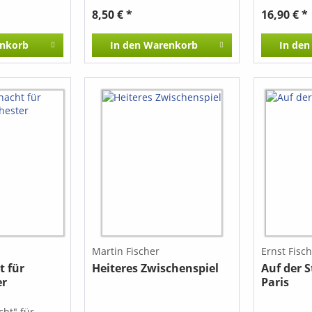
8,50 € *
16,90 € *
nkorb
In den
Warenkorb
In den
i
Martin Fischer
Ernst Fisc
 für
Heiteres Zwischenspiel
Auf der 
er
Paris
ht" für