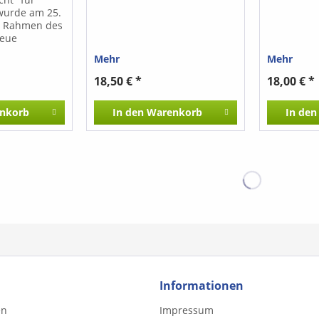
wurde am 25.
m Rahmen des
Neue
 Berliner
Mehr
Mehr
rbandes
d mit dem 1.
18,50 € *
18,00 € *
ng
nkorb
In den
Warenkorb
In den
Die Stimmen
hältlich.
Informationen
en
Impressum