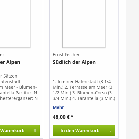
her
Ernst Fischer
der Alpen
Südlich der Alpen
ier Sätzen
Hafenstadt -
1. In einer Hafenstadt (3 1/4
am Meer - Blumen-
Min.) 2. Terrasse am Meer (3
antella Partitur: N
1/2 Min.) 3. Blumen-Corso (3
hesterergänzer: N
3/4 Min.) 4. Tarantella (3 Min.)
Stimmen sind auch
Stimmen für Salonorchester:
Mehr
ältlich.
N 0314a Orchesterergänzer:
N 0314b
48,00 € *
Warenkorb
In den
Warenkorb