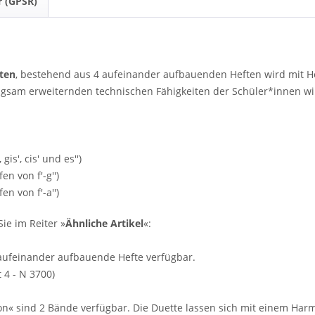
r (GPSR)
"
öten
, bestehend aus 4 aufeinander aufbauenden Heften wird mit Hef
langsam erweiternden technischen Fähigkeiten der Schüler*innen 
gis', cis' und es'')
en von f'-g'')
en von f'-a'')
ie im Reiter »
Ähnliche Artikel
«:
4 aufeinander aufbauende Hefte verfügbar.
t 4 - N 3700)
ion« sind 2 Bände verfügbar. Die Duette lassen sich mit einem Ha