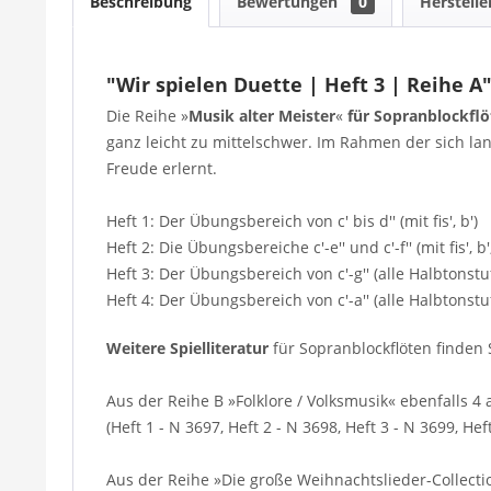
Beschreibung
Bewertungen
0
Herstelle
"Wir spielen Duette | Heft 3 | Reihe A
Die Reihe »
Musik alter Meister
«
für Sopranblockfl
ganz leicht zu mittelschwer. Im Rahmen der sich 
Freude erlernt.
Heft 1: Der Übungsbereich von c' bis d'' (mit fis', b')
Heft 2: Die Übungsbereiche c'-e'' und c'-f'' (mit fis', b', 
Heft 3: Der Übungsbereich von c'-g'' (alle Halbtonstuf
Heft 4: Der Übungsbereich von c'-a'' (alle Halbtonstuf
Weitere Spielliteratur
für Sopranblockflöten finden S
Aus der Reihe B »Folklore / Volksmusik« ebenfalls 
(Heft 1 - N 3697, Heft 2 - N 3698, Heft 3 - N 3699, Hef
Aus der Reihe »Die große Weihnachtslieder-Collect