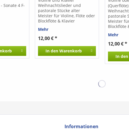
4
Violine und Klavier
Violine ode
auch klanglichen Reiz.
 - Sonate 4 F-
Weihnachtslieder und
(Querflöte)
pastorale Stücke alter
Weihnacht
Meister für Violine, Flöte oder
pastorale S
Blockflöte & Klavier
Meister für
Blockflöte 
Mehr
Mehr
12,00 € *
12,00 € *
nkorb
In den
Warenkorb
In den
Informationen