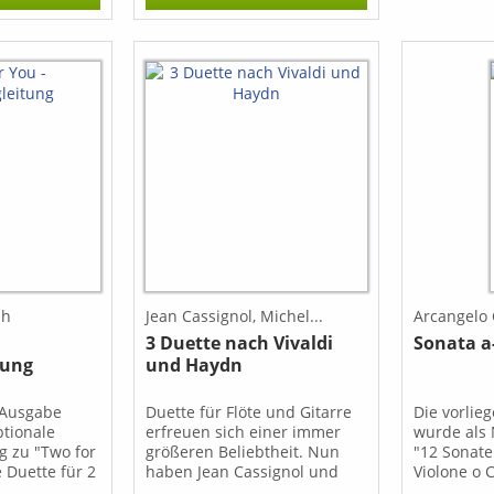
Altblockfl
t es nun, das
eingericht
inale aus dem
transkribie
 64 für
auf die Ge
ltblockflöte
Blockflöte 
odass es dem
ts nachsteht
f die
löte eingeht.
ph
Jean Cassignol, Michel...
Arcangelo 
3 Duette nach Vivaldi
Sonata a
tung
und Haydn
 Ausgabe
Duette für Flöte und Gitarre
Die vorlie
ptionale
erfreuen sich einer immer
wurde als
g zu "Two for
größeren Beliebtheit. Nun
"12 Sonate
 Duette für 2
haben Jean Cassignol und
Violone o C
n . Die
Michel Démarez mit ihrem
im Jahr 17