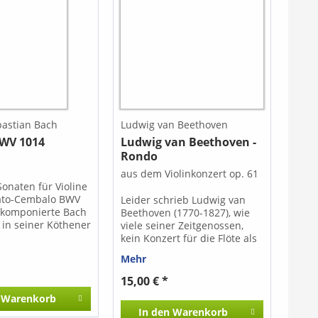
bastian Bach
Ludwig van Beethoven
WV 1014
Ludwig van Beethoven -
Rondo
aus dem Violinkonzert op. 61
Sonaten für Violine
ato-Cembalo BWV
Leider schrieb Ludwig van
 komponierte Bach
Beethoven (1770-1827), wie
 in seiner Köthener
viele seiner Zeitgenossen,
ind besondere
kein Konzert für die Flöte als
enn sie sind in
Soloinstrument. Sein
Mehr
ie für das Cembalo
Violinkonzert op. 61 aber ist
it Begleitung eines
eines der größten und
15,00 € *
nstruments. Nun
bekanntesten Solo-Konzerte
Warenkorb
ce Grégoire die
seiner Zeit. Jean Cassignol
In den
Warenkorb
V 1014 für
schafft es nun, das