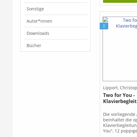
Cassignol schaff
Sonstige
weltberühmte F
Violinkonzert op.
Querflöte bzw. A
Autor*innen
einzurichten, s
Original in nich
Downloads
und dennoch au
Ansprüche der F
Bücher
Lipport, Christo
Two for You -
Klavierbeglei
Die vorliegende
beinhaltet die o
Klavierbegleitun
You", 12 poppige
Sopranblockflöte