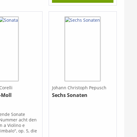
öte und Cembalo
weltberühmte Rondo aus
et und so
dem Violinkonzert op. 61 für
rt, dass sie perfekt
Querflöte bzw. Altblockflöte
gebenheiten der
einzurichten, sodass es dem
passt.
Original in nichts nachsteht
und dennoch auf die
Ansprüche der Flöte eingeht.
Zwei Kadenzen nach Jacob
Dont (1815-1888) und Leopold
Auer (1845-1930) runden
diese Ausgabe ab.
Corelli
Johann Christoph Pepusch
-Moll
Sechs Sonaten
gende Sonate
 Nummer acht den
n a Violino e
imbalo", op. 5, die
00 in Rom