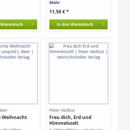
Mehr
n und der
 Sophie Charlotte
11,50 € *
enburg gewidmet
nommen. Um den
Warenkorb
In den
Warenkorb
ten der Blockflöte
echt zu werden,
Sonate von der
 Tonart e-Moll
t, wobei lediglich
avversetzungen
 wurden.
 Beer
Peter Heilbut
e Weihnacht
Freu dich, Erd und
Himmelszelt