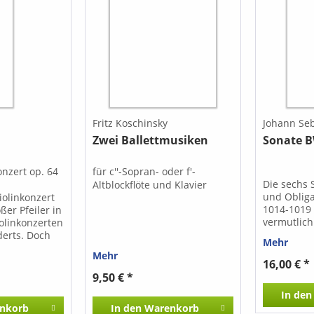
Fritz Koschinsky
Johann Se
Zwei Ballettmusiken
Sonate B
onzert op. 64
für c''-Sopran- oder f'-
Die sechs 
Altblockflöte und Klavier
und Oblig
olinkonzert
1014-1019
oßer Pfeiler in
vermutlich
iolinkonzerten
Zeit. Es s
derts. Doch
Mehr
Sonaten, d
Zeitgenossen
Mehr
erster Lin
hms und
16,00 € *
gedacht, m
chreibt auch
9,50 € *
Melodie-I
nig Musik
In den
hat Clémen
nkorb
In den
Warenkorb
Sonate BW
 Jean