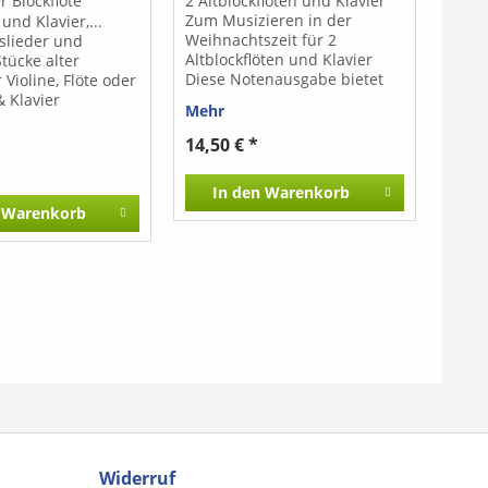
r Blockflöte
2 Altblockflöten und Klavier
Zum Musizieren in der
 und Klavier,...
Weihnachtszeit für 2
slieder und
Altblockflöten und Klavier
tücke alter
Diese Notenausgabe bietet
 Violine, Flöte oder
eine stimmungsvolle
& Klavier
Mehr
Sammlung leichter
Weihnachtslieder für zwei
14,50 € *
Altblockflöten. Die leicht
spielbaren Arrangements
In den
Warenkorb
eignen sich ideal für den
Warenkorb
Unterricht, weihnachtliche
Vorspiele oder das
gemeinsame Musizieren im
Ensemble.
Widerruf