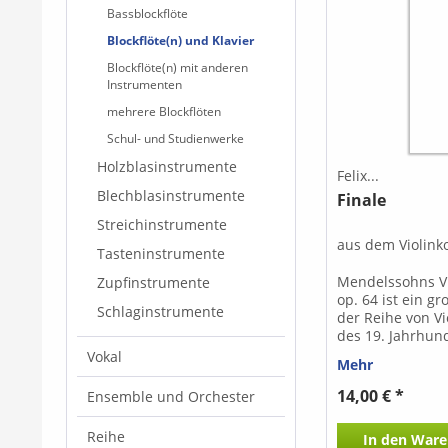
Bassblockflöte
Blockflöte(n) und Klavier
Blockflöte(n) mit anderen
Instrumenten
mehrere Blockflöten
Schul- und Studienwerke
Holzblasinstrumente
Felix...
Blechblasinstrumente
Finale
Streichinstrumente
aus dem Violink
Tasteninstrumente
Mendelssohns Vi
Zupfinstrumente
op. 64 ist ein gr
Schlaginstrumente
der Reihe von V
des 19. Jahrhun
wie auch seine 
Vokal
Mehr
Beethoven, Bra
Tschaikowsky, s
14,00 € *
Ensemble und Orchester
Mendelssohn we
für die Flöte als
Reihe
In den
Ware
Soloinstrument.