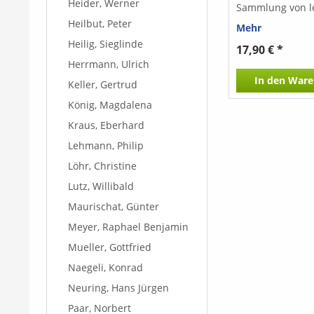
Heider, Werner
Sammlung von le
mittelschweren
Heilbut, Peter
Mehr
Gitarrenstücken
Heilig, Sieglinde
Gitarren. Die Mu
17,90 € *
verträumt, roma
Herrmann, Ulrich
melancholisch u
In den
Ware
meditativen Kla
Keller, Gertrud
Inklusive Playal
König, Magdalena
Kraus, Eberhard
Lehmann, Philip
Löhr, Christine
Lutz, Willibald
Maurischat, Günter
Meyer, Raphael Benjamin
Mueller, Gottfried
Naegeli, Konrad
Neuring, Hans Jürgen
Paar, Norbert