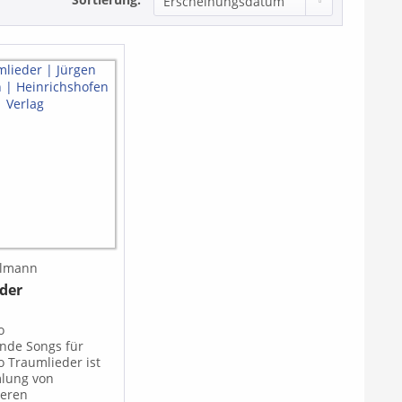
almann
der
lo
nde Songs für
o Traumlieder ist
lung von
weren