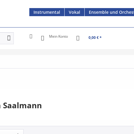
Instrumental
Vokal
Ensemble und Orches
Mein Konto
0,00 € *
n Saalmann