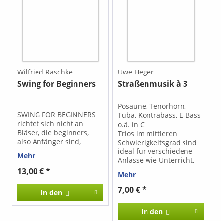
fröhliche (R. Huuck) 21.
Stille Nacht (R. Huuck) 22.
Tochter Zion (R. Huuck)
23. Wunderbarer
Gnadenthron (J.
Praetorius) 24. Gelobet
seist du, Jesu Christ (J. S.
Bach)
Wilfried Raschke
Uwe Heger
Swing for Beginners
Straßenmusik à 3
Posaune, Tenorhorn,
SWING FOR BEGINNERS
Tuba, Kontrabass, E-Bass
richtet sich nicht an
o.ä. in C
Bläser, die beginners,
Trios im mittleren
also Anfänger sind,
Schwierigkeitsgrad sind
sondern eher an Bläser,
ideal für verschiedene
Mehr
für die swingende Musik
Anlässe wie Unterricht,
noch Neuland ist. Die
Feiern, Straßenmusik und
13,00 € *
Mehr
Stücke dieser Ausgabe
mehr. Das didaktisches
sind zwar bewusst
Ziel ist das Erkennen und
7,00 € *
In den
maximal fünfstimmig
Umsetzen der typischen
gehalten, erfordern
stilistischen Merkmale
In den
trotzdem aber gewisse
dieser vier Genres Tango,