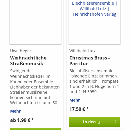
Uwe Heger
Willibald Lutz
Weihnachtliche
Christmas Brass -
Straßenmusik
Partitur
Swingende
Blechbläsersensemble
Folgende Einzelstimmen
Weihnachtslieder im
sind erhältlich: Trompete
Kanon oder Ensemble
1 und 2 in B, Flügelhorn 1
Liebhaber der bekannten
und 2: N 3950
Straßenmusikreihe
Trompetenoberstimme in
können sich nun auf
Mehr
B: N 3951 Horn in F
Weihnachten freuen. 50
(Violinschlüssel): N 3952
bekannte und beliebte
17,50 € *
Mehr
Tenorhorn /
Weihnachtslieder wie
Tenorsaxophon in B : N
"Alle Jahre wieder",
ab 1,99 € *
In den
3953 Horn in Es : N 3973
"Jingle Bells", "The First
Posaune 1 u. 2 / Bariton 1
Noël" und viele mehr hat