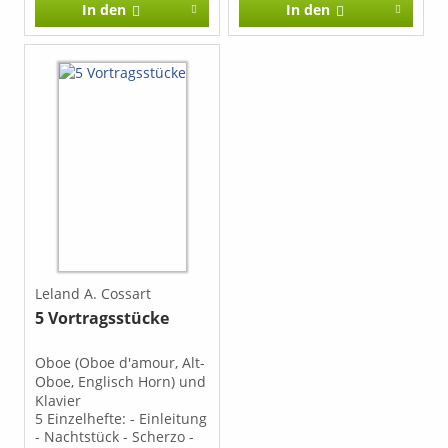
In den
In den
bereichert und durch
auch für verschiedene
tiefe Begleitstimmen
Blasinstrumente wie
erweitert werden
Trompete, Flügelhorn,
können. Eine bestimmte
Waldhorn oder Klarinette
Anzahl von Sätzen wird
eignen und somit auch
ohne Klavier gespielt. Die
den Blasmusik
Verwendung der
pflegenden Laienkreisen
einzelnen Instrumente in
eine stimmungsvolle
den verschiedenen
weihnachtliche
Sätzen ist in einer
Sammlung bieten. Alle
Besetzungstabelle
Stücke sind mit
aufgeführt.
vollständigem Liedtext
versehen und eignen
sich sowohl zum
Musizieren als auch zum
Mitsingen. Die Sammlung
Leland A. Cossart
ist ideal für Ensembles,
5 Vortragsstücke
Schulen und
Musiker*innen, die ein
leicht spielbares
Oboe (Oboe d'amour, Alt-
Repertoire für die
Oboe, Englisch Horn) und
Advents- und
Klavier
Weihnachtszeit suchen.
5 Einzelhefte: - Einleitung
- Nachtstück - Scherzo -