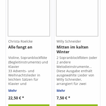
Christa Roelcke
Willy Schneider
Alle fangt an
Mitten im kalten
Winter
Violine, Sopranblockflöte
2 Sopranblockflöten (oder
(Begleitinstrumente) und
2 andere
Klavier
Melodieinstrumente...
33 Advents- und
Diese Ausgabe enthält
Weihnachtslieder in
ausgewählte Lieder von
leichten Sätzen für
Willy Schneider,
Klavier und
arrangiert für zwei
Begleitinstrumente Die
Sopranblockflöten. Der
Mehr
Mehr
Auswahl bietet einfache
Umfang und die
zwei- bis vierstimmige
Tonarten der
22,50 € *
7,50 € *
Klaviersätze, die durch
enthaltenen Lieder sind
Melodieinstrumente
so gewählt, dass sie sich