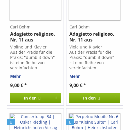
libitum, die nach
libitum, die nach
Belieben miteinander
Belieben miteinander
kombiniert werden
kombiniert werden
können. Besonders durch
können. Besonders durch
einen Wechsel von
einen Wechsel von
Carl Bohm
Carl Bohm
Hochchor und Tiefchor
Hochchor und Tiefchor
Adagietto religioso,
Adagietto religioso,
werden die von
werden die von
Nr. 11 aus
Nr. 11 aus
Charpentier
Charpentier
komponierten
komponierten
"Albumblätter"
"Albumblätter"
Violine und Klavier
Viola und Klavier
Klangfarben
Klangfarben
Aus der Praxis für die
Aus der Praxis für die
eingefangen.
eingefangen.
Praxis: "dumb it down"
Praxis: "dumb it down"
ist eine Reihe von
ist eine Reihe von
vereinfachten
vereinfachten
Klavierbegleitungen zu
Klavierbegleitungen zu
Mehr
Mehr
Standardwerken
Standardwerken
verschiedener
verschiedener
9,00 € *
9,00 € *
Instrumente, die auch
Instrumente, die auch
Klavierspielenden ohne
Klavierspielenden ohne
In den
In den
Studium die Möglichkeit
Studium die Möglichkeit
bieten, ihre
bieten, ihre
Schüler*innen, Kinder,
Schüler*innen, Kinder,
Freunde usw. zu
Freunde usw. zu
begleiten.
begleiten. Bohm
Schwierigkeitsgrad 2:
komponierte das