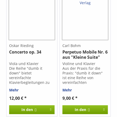
muss vor dem Unterricht
„Adagietto religioso“
angeschaut, vor dem
original für Violine in F-
Konzert geübt werden
Dur. S chwierigkeitsgrad
Die Ausgabe ist auch als
2: muss vor dem
pdf-Datei erhältlich.
Unterricht angeschaut,
Klicken Sie auf das Drop-
vor dem Konzert geübt
down-Menü unter
werden Die Ausgabe ist
"Ausgabe (bitte
auch als pdf-Datei
auswählen)"
erhältlich. Klicken Sie auf
das Drop-down-Menü
Oskar Rieding
Carl Bohm
unter "Ausgabe (bitte
Concerto op. 34
Perpetuo Mobile Nr. 6
auswählen)"
aus "Kleine Suite"
Viola und Klavier
Violine und Klavier
Die Reihe "dumb it
Aus der Praxis für die
down" bietet
Praxis: "dumb it down"
vereinfachte
ist eine Reihe von
Klavierbegleitungen zu
vereinfachten
Werken für Violine, Viola,
Klavierbegleitungen zu
Mehr
Mehr
Violoncello, Flöte,
Standardwerken
Klarinette und anderen
verschiedener
12,00 € *
9,00 € *
Instrumenten.
Instrumente, die auch
Schwierigkeitsgrad 3 :
Klavierspielenden ohne
In den
In den
Fingersätze müssen ggf.
Studium die Möglichkeit
eingetragen und geübt
bieten, ihre