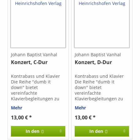
Johann Baptist Vanhal
Johann Baptist Vanhal
Konzert, C-Dur
Konzert, D-Dur
Kontrabass und Klavier
Kontrabass und Klavier
Die Reihe "dumb it
Die Reihe "dumb it
down" bietet
down" bietet
vereinfachte
vereinfachte
Klavierbegleitungen zu
Klavierbegleitungen zu
Werken für Violine, Viola,
Werken für Violine, Viola,
Mehr
Mehr
Violoncello, Kontrabass
Violoncello, Kontrabass
Flöte, Klarinette und
Flöte, Klarinette und
13,00 € *
13,00 € *
anderen Instrumenten.
anderen Instrumenten.
Johann Baptist Vanhal
Johann Baptist Vanhal
In den
In den
(1739–1813) war ein
(1739–1813) war ein
böhmischer Komponist
böhmischer Komponist