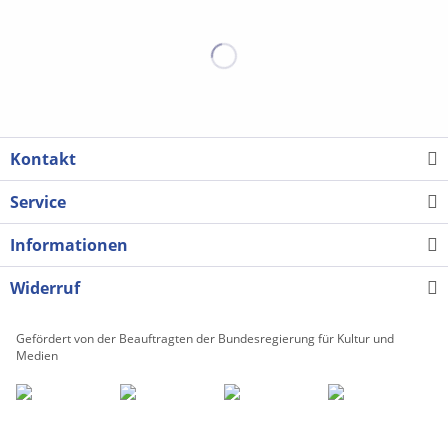
werden Die Ausgabe ist
Schüler*innen, Kinder,
auch als pdf-Datei
Freunde usw. zu
erhältlich. Klicken Sie auf
begleiten.
das Drop-down-Menü
Schwierigkeitsgrad 3 * :
unter "Ausgabe (bitte
Fingersätze müssen ggf.
auswählen)"
eingetragen und geübt
werden * Es reicht
größtenteils, (im
Unterricht) die linke
Kontakt
Hand zu spielen. Die
Ausgabe ist auch als pdf-
Service
Datei erhältlich. Klicken
Sie auf das Drop-down-
Informationen
Menü unter "Ausgabe
(bitte auswählen)"
Widerruf
Gefördert von der Beauftragten der Bundesregierung für Kultur und
Medien