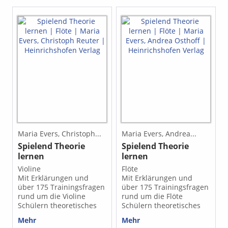
Maria Evers, Christoph...
Maria Evers, Andrea...
Spielend Theorie
Spielend Theorie
lernen
lernen
Violine
Flöte
Mit Erklärungen und
Mit Erklärungen und
über 175 Trainingsfragen
über 175 Trainingsfragen
rund um die Violine
rund um die Flöte
Schülern theoretisches
Schülern theoretisches
Wissen zu vermitteln, ist
Wissen zu vermitteln, ist
Mehr
Mehr
keine leichte Aufgabe.
keine leichte Aufgabe.