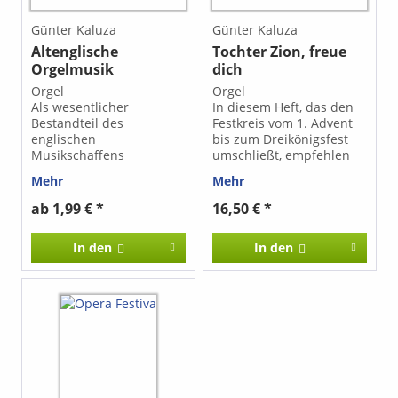
Günter Kaluza
Günter Kaluza
Altenglische
Tochter Zion, freue
Orgelmusik
dich
Orgel
Orgel
Als wesentlicher
In diesem Heft, das den
Bestandteil des
Festkreis vom 1. Advent
englischen
bis zum Dreikönigsfest
Musikschaffens
umschließt, empfehlen
entwickelte sich die
sich ganz
Mehr
Mehr
Orgelmusik bis in die
unterschiedliche
Mitte des 19.
Orgelwerke zum
ab 1,99 € *
16,50 € *
Jahrhunderts hinein
Musizieren auf kleinen
vollkommen unabhängig
wie auf großen Orgeln.
In den
In den
vom Kontinent. Bis dahin
Alle ausgewählten Werke
hatten selbst große
können sowohl in den
englische Orgeln kein
verschiedenen
selbstständiges
Gottesdienstformen als
Pedalwerk oder nur ein
auch im Konzert
angehängtes Pedal. Dem
musiziert werden. Inhalt:
entsprechend besteht
- Choralvorspiel „Wachet
die vorliegende
auf, ruft uns die Stimme“
Sammlung nur aus
(Johann Sebastian Bach |
Manualiter-Stücken und
1685-1750) -