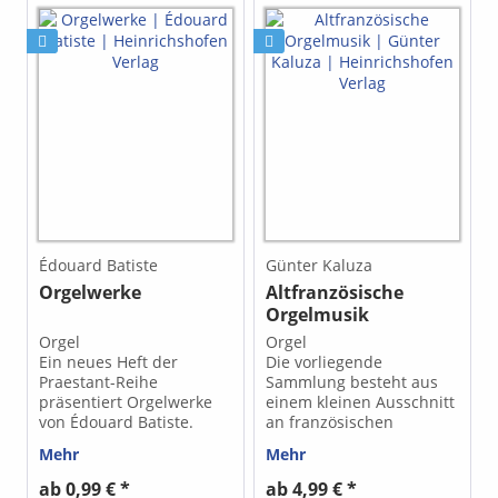
Édouard Batiste
Günter Kaluza
Orgelwerke
Altfranzösische
Orgelmusik
Orgel
Orgel
Ein neues Heft der
Die vorliegende
Praestant-Reihe
Sammlung besteht aus
präsentiert Orgelwerke
einem kleinen Ausschnitt
von Édouard Batiste.
an französischen
Édouard Batiste lebte von
Manualiter-Orgelwerken
Mehr
Mehr
1820-1876 und war
des 17. Jahrhunderts und
Organist in Paris. Günter
der ersten Hälfte des 18.
ab 0,99 € *
ab 4,99 € *