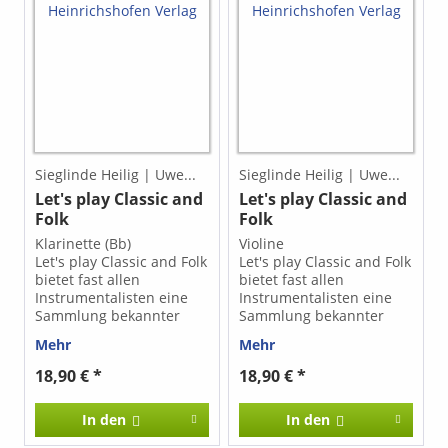
Sieglinde Heilig | Uwe...
Sieglinde Heilig | Uwe...
Let's play Classic and
Let's play Classic and
Folk
Folk
Klarinette (Bb)
Violine
Let's play Classic and Folk
Let's play Classic and Folk
bietet fast allen
bietet fast allen
Instrumentalisten eine
Instrumentalisten eine
Sammlung bekannter
Sammlung bekannter
alter Stücke aus
alter Stücke aus
Mehr
Mehr
mehreren Epochen, hier
mehreren Epochen, hier
zusammengefasst mit
zusammengefasst mit
18,90 € *
18,90 € *
dem
dem
populärwissenschaftlichen
populärwissenschaftlichen
In den
In den
Begriff Classic, sowie
Begriff Classic, sowie
ebenso bekannter
ebenso bekannter