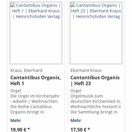
Kraus, Eberhard
Eberhard Kraus
Cantantibus Organis,
Cantantibus Organis
Heft 1
| Heft 23
Orgel
Orgel
Die Orgel im Kirchenjahr
Orgelmusik zum
- Advent | Weihnachten
deutschen Kirchenlied III,
Die Reihe Cantatibus
Weihnachtliche Festzeit II
Organis bringt in
Die Sammlung bringt in
mehreren Heften
mehreren Heften Stücke,
Mehr
Mehr
Orgelstücke, deren eine
deren eine Gruppe nach
Gruppe nach den
den Festkreisen und
19,90 € *
17,50 € *