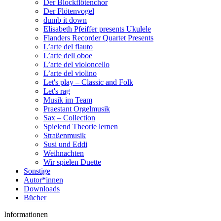
Der Blockflötenchor
Der Flötenvogel
dumb it down
Elisabeth Pfeiffer presents Ukulele
Flanders Recorder Quartet Presents
L’arte del flauto
L’arte dell oboe
L’arte del violoncello
L’arte del violino
Let's play – Classic and Folk
Let's rag
Musik im Team
Praestant Orgelmusik
Sax – Collection
Spielend Theorie lernen
Straßenmusik
Susi und Eddi
Weihnachten
Wir spielen Duette
Sonstige
Autor*innen
Downloads
Bücher
Informationen