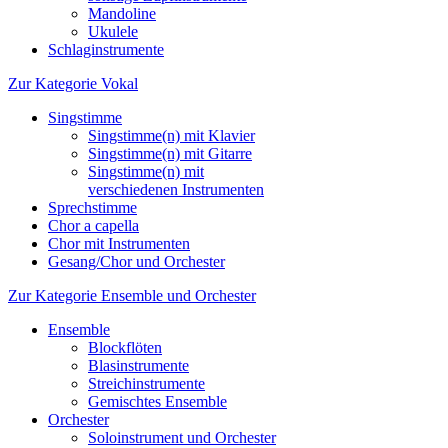
Mandoline
Ukulele
Schlaginstrumente
Zur Kategorie Vokal
Singstimme
Singstimme(n) mit Klavier
Singstimme(n) mit Gitarre
Singstimme(n) mit
verschiedenen Instrumenten
Sprechstimme
Chor a capella
Chor mit Instrumenten
Gesang/Chor und Orchester
Zur Kategorie Ensemble und Orchester
Ensemble
Blockflöten
Blasinstrumente
Streichinstrumente
Gemischtes Ensemble
Orchester
Soloinstrument und Orchester