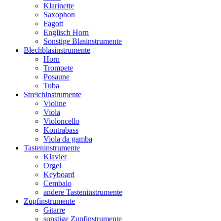
Klarinette
Saxophon
Fagott
Englisch Horn
Sonstige Blasinstrumente
Blechblasinstrumente
Horn
Trompete
Posaune
Tuba
Streichinstrumente
Violine
Viola
Violoncello
Kontrabass
Viola da gamba
Tasteninstrumente
Klavier
Orgel
Keyboard
Cembalo
andere Tasteninstrumente
Zupfinstrumente
Gitarre
sonstige Zupfinstrumente