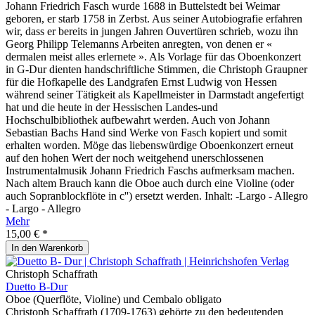
Johann Friedrich Fasch wurde 1688 in Buttelstedt bei Weimar
geboren, er starb 1758 in Zerbst. Aus seiner Autobiografie erfahren
wir, dass er bereits in jungen Jahren Ouvertüren schrieb, wozu ihn
Georg Philipp Telemanns Arbeiten anregten, von denen er «
dermalen meist alles erlernete ». Als Vorlage für das Oboenkonzert
in G-Dur dienten handschriftliche Stimmen, die Christoph Graupner
für die Hofkapelle des Landgrafen Ernst Ludwig von Hessen
während seiner Tätigkeit als Kapellmeister in Darmstadt angefertigt
hat und die heute in der Hessischen Landes-und
Hochschulbibliothek aufbewahrt werden. Auch von Johann
Sebastian Bachs Hand sind Werke von Fasch kopiert und somit
erhalten worden. Möge das liebenswürdige Oboenkonzert erneut
auf den hohen Wert der noch weitgehend unerschlossenen
Instrumentalmusik Johann Friedrich Faschs aufmerksam machen.
Nach altem Brauch kann die Oboe auch durch eine Violine (oder
auch Sopranblockflöte in c'') ersetzt werden. Inhalt: -Largo - Allegro
- Largo - Allegro
Mehr
15,00 € *
In den
Warenkorb
Christoph Schaffrath
Duetto B-Dur
Oboe (Querflöte, Violine) und Cembalo obligato
Christoph Schaffrath (1709-1763) gehörte zu den bedeutenden