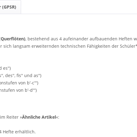
r (GPSR)
"
 (Querflöten)
, bestehend aus 4 aufeinander aufbauenden Heften wir
er sich langsam erweiternden technischen Fähigkeiten der Schüle
 es'')
, des'', fis'' und as'')
nstufen von b'-c''')
stufen von b'-d''')
im Reiter »
Ähnliche Artikel
«:
 Hefte erhältlich.