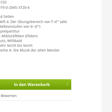
3720
979-0-2045-3720-4
44 Seiten
Heft 4: Der Übungsbereich von f'-d''' (alle
Halbtonstufen von b'-d''')
Spielpartitur
 Altblockflöten (Flöten)
utz, Willibald
ehr leicht bis leicht
Reihe A: Die Musik der alten Meister
In den
Warenkorb
Bewerten