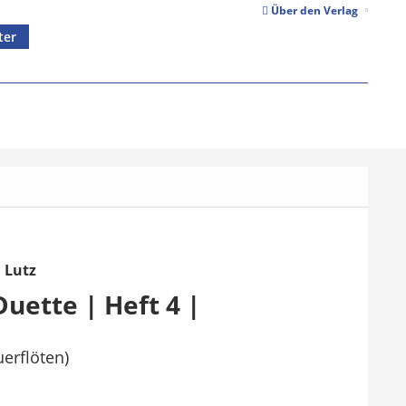
Über den Verlag
ter
d Lutz
Duette | Heft 4 |
uerflöten)