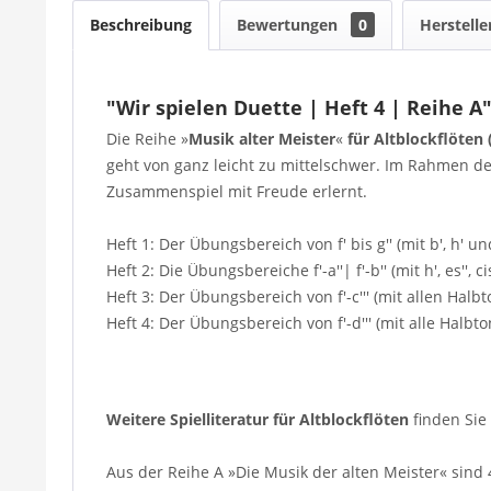
Beschreibung
Bewertungen
0
Herstelle
"Wir spielen Duette | Heft 4 | Reihe A
Die Reihe »
Musik alter Meister
«
für Altblockflöten
geht von ganz leicht zu mittelschwer. Im Rahmen d
Zusammenspiel mit Freude erlernt.
Heft 1: Der Übungsbereich von f' bis g'' (mit b', h' und
Heft 2: Die Übungsbereiche f'-a''| f'-b'' (mit h', es'', cis''
Heft 3: Der Übungsbereich von f'-c''' (mit allen Halbto
Heft 4: Der Übungsbereich von f'-d''' (mit alle Halbton
Weitere Spielliteratur für Altblockflöten
finden Sie 
Aus der Reihe A »Die Musik der alten Meister« sind 4