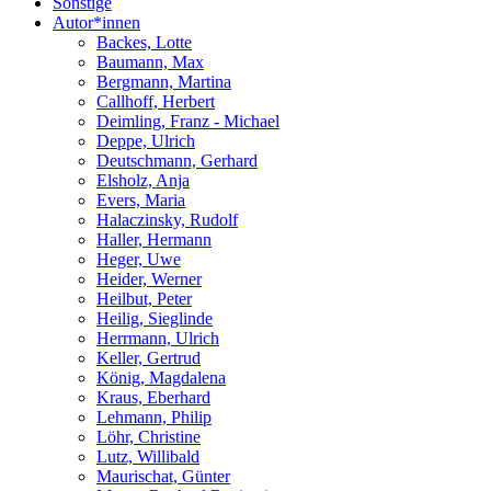
Sonstige
Autor*innen
Backes, Lotte
Baumann, Max
Bergmann, Martina
Callhoff, Herbert
Deimling, Franz - Michael
Deppe, Ulrich
Deutschmann, Gerhard
Elsholz, Anja
Evers, Maria
Halaczinsky, Rudolf
Haller, Hermann
Heger, Uwe
Heider, Werner
Heilbut, Peter
Heilig, Sieglinde
Herrmann, Ulrich
Keller, Gertrud
König, Magdalena
Kraus, Eberhard
Lehmann, Philip
Löhr, Christine
Lutz, Willibald
Maurischat, Günter