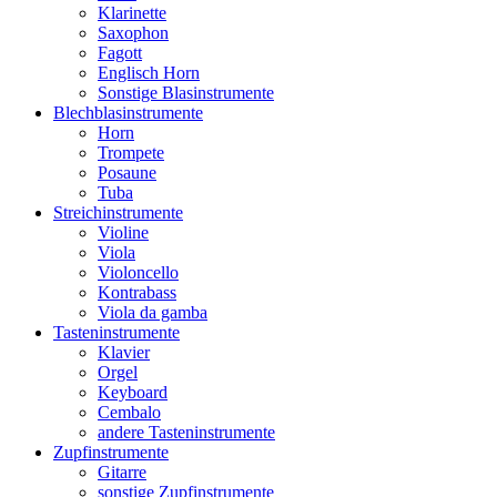
Klarinette
Saxophon
Fagott
Englisch Horn
Sonstige Blasinstrumente
Blechblasinstrumente
Horn
Trompete
Posaune
Tuba
Streichinstrumente
Violine
Viola
Violoncello
Kontrabass
Viola da gamba
Tasteninstrumente
Klavier
Orgel
Keyboard
Cembalo
andere Tasteninstrumente
Zupfinstrumente
Gitarre
sonstige Zupfinstrumente