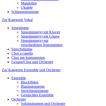
Mandoline
Ukulele
Schlaginstrumente
Zur Kategorie Vokal
Singstimme
Singstimme(n) mit Klavier
Singstimme(n) mit Gitarre
Singstimme(n) mit
verschiedenen Instrumenten
Sprechstimme
Chor a capella
Chor mit Instrumenten
Gesang/Chor und Orchester
Zur Kategorie Ensemble und Orchester
Ensemble
Blockflöten
Blasinstrumente
Streichinstrumente
Gemischtes Ensemble
Orchester
Soloinstrument und Orchester