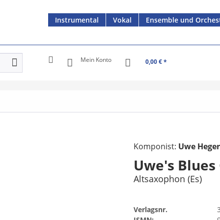
Instrumental
Vokal
Ensemble und Orches
Mein Konto
0,00 € *
Komponist:
Uwe Hege
Uwe's Blues 
Altsaxophon (Es)
Verlagsnr.
ISMN: