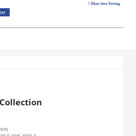
Über den Verlag
ter
r
Collection
3970
979-0-2045-3970-3