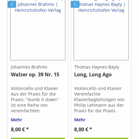
Schüler*innen, Kinder,
begleiten.
Freunde usw. zu
Schwierigkeitsgrad 4 :
begleiten. Johann
gegenüber dem Orginal
Sebastian Bach
stark vereinfachter
komponierte dieses
Klaviersatz, der dennoch
Arioso ursprünglich für
vom Amateur zu üben
Gesang, Chor und
sein wird Die Ausgabe ist
Kammerensemble.
auch als pdf-Datei
Schwierigkeitsgrad 1* :
erhältlich. Klicken Sie auf
Anfänger, kann vom Blatt
das Drop-down-Menü
gespielt werden * es
unter "Ausgabe (bitte
reicht größtenteils, im
auswählen)"
Johannes Brahms
Thomas Haynes Bayly
Unterricht die linke Hand
Walzer op. 39 Nr. 15
Long, Long Ago
zu spielen Die Ausgabe
ist auch als pdf-Datei
erhältlich. Klicken Sie auf
Violoncello und Klavier
Violoncello und Klavier
das Drop-down-Menü
Aus der Praxis für die
Vereinfachte
unter "Ausgabe (bitte
Praxis: "dumb it down"
Klavierbegleitungen von
auswählen)"
ist eine Reihe von
Philip Lehmann aus der
vereinfachten
Praxis für die Praxis.
Klavierbegleitungen zu
"Dumb it down" ist eine
Mehr
Mehr
Standardwerken
Reihe von vereinfachten
verschiedener
Klavierbegleitungen zu
8,00 € *
8,00 € *
Instrumente, die auch
Standardwerken
Klavierspielenden ohne
verschiedener