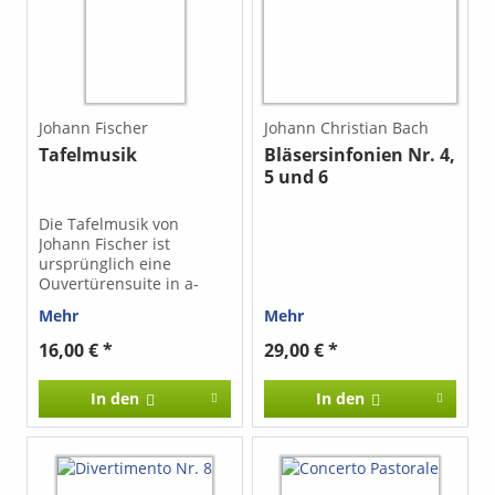
verstärken. Die Stimmen
sind auch einzeln
erhältlich (je 3,00 €).
Johann Fischer
Johann Christian Bach
Tafelmusik
Bläsersinfonien Nr. 4,
5 und 6
Die Tafelmusik von
Johann Fischer ist
ursprünglich eine
Ouvertürensuite in a-
Moll für Streichquartett.
Mehr
Mehr
Ulrich Herrmann richtete
dieses Werk für
16,00 € *
29,00 € *
Blockflötenquartett in g-
Moll ein. Inhalt: 1.
In den
In den
Ouvertüre 2. Entrée 3.
Menuet 4. Air 5.
Chaconne 6. Gavotte