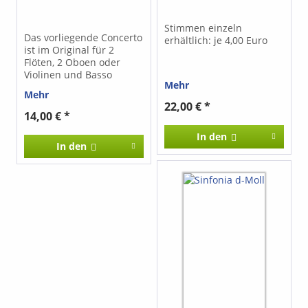
Stimmen einzeln
Das vorliegende Concerto
erhältlich: je 4,00 Euro
ist im Original für 2
Flöten, 2 Oboen oder
Violinen und Basso
Mehr
continuo komponiert. Für
Mehr
das Musizieren mit
22,00 € *
Blockflöten wurde das
14,00 € *
Concerto von D-Dur nach
C-Dur transponiert. Das
In den
In den
Werk eignet sich sehr gut
für Ensembles mit
einfach und mehrfach
besetzten Stimmen. Bei
großen Ensembles kann
ein Subbass die
Bassstimme wirkungsvoll
"orchestral" verstärken.
Die Stimmen sind auch
einzeln erhältlich (je 3,00
€).