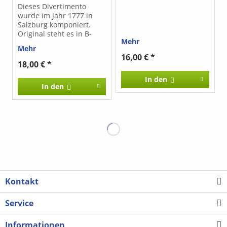
Dieses Divertimento
wurde im Jahr 1777 in
Salzburg komponiert.
Original steht es in B-
Mehr
Dur. Für das Spielen mit
Mehr
Blockflöten wurde es
16,00 € *
nach C-Dur transponiert.
18,00 € *
In den
In den
Kontakt
Service
Informationen