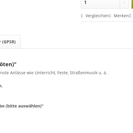
Vergleichen
Merken
r (GPSR)
löten)"
enste Anlässe wie Unterricht, Feste, Straßenmusik u. ä.
h.
be (bitte auswählen)"