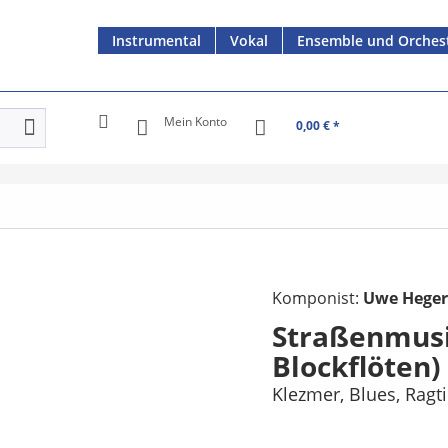
Instrumental
Vokal
Ensemble und Orches
Mein Konto
0,00 € *
Komponist:
Uwe Hege
Straßenmusik
Blockflöten)
Klezmer, Blues, Ragt