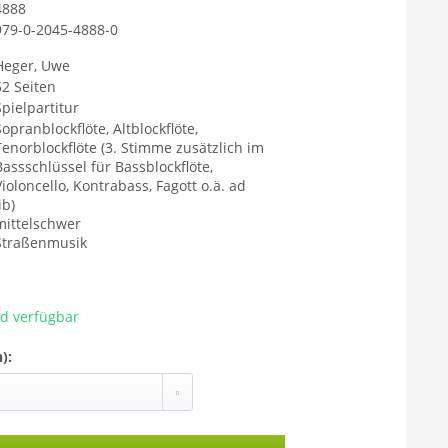
4888
979-0-2045-4888-0
Heger, Uwe
52 Seiten
Spielpartitur
Sopranblockflöte, Altblockflöte,
Tenorblockflöte (3. Stimme zusätzlich im
Bassschlüssel für Bassblockflöte,
Violoncello, Kontrabass, Fagott o.ä. ad
ib)
mittelschwer
Straßenmusik
ad verfügbar
):