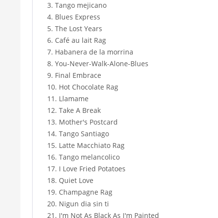
3. Tango mejicano
4. Blues Express
5. The Lost Years
6. Café au lait Rag
7. Habanera de la morrina
8. You-Never-Walk-Alone-Blues
9. Final Embrace
10. Hot Chocolate Rag
11. Llamame
12. Take A Break
13. Mother's Postcard
14. Tango Santiago
15. Latte Macchiato Rag
16. Tango melancolico
17. I Love Fried Potatoes
18. Quiet Love
19. Champagne Rag
20. Nigun dia sin ti
21. I'm Not As Black As I'm Painted