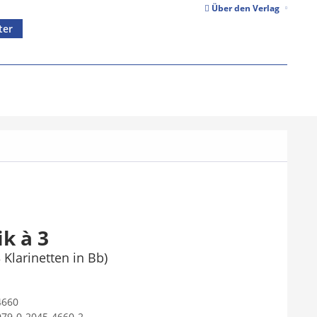
Über den Verlag
ter
r
k à 3
 Klarinetten in Bb)
4660
979-0-2045-4660-2