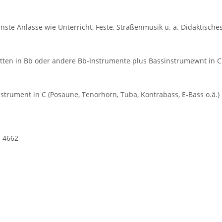
enste Anlässe wie Unterricht, Feste, Straßenmusik u. ä. Didaktisch
inetten in Bb oder andere Bb-Instrumente plus Bassinstrumewnt in C 
instrument in C (Posaune, Tenorhorn, Tuba, Kontrabass, E-Bass o.ä.
N 4662