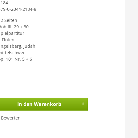
2184
979-0-2044-2184-8
32 Seiten
ob III: 29 + 30
Spielpartitur
2 Flöten
Engelsberg, Judah
mittelschwer
op. 101 Nr. 5 + 6
In den
Warenkorb
Bewerten