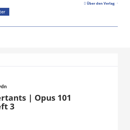
Über den Verlag
ter
ydn
rtants | Opus 101
eft 3