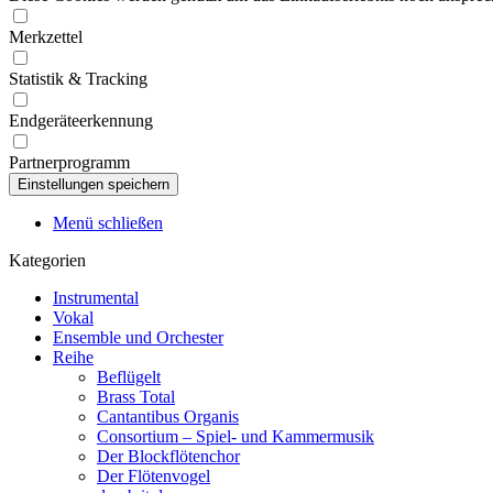
Merkzettel
Statistik & Tracking
Endgeräteerkennung
Partnerprogramm
Menü schließen
Kategorien
Instrumental
Vokal
Ensemble und Orchester
Reihe
Beflügelt
Brass Total
Cantantibus Organis
Consortium – Spiel- und Kammermusik
Der Blockflötenchor
Der Flötenvogel