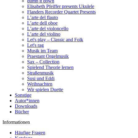
dumb it down
Elisabeth Pfeiffer presents Ukulele
Flanders Recorder Quartet Presents
L’arte del flauto
L’arte dell oboe
L’arte del violoncello
L’arte del violino
Let's play – Classic and Folk
Let's rag
Musik im Team
Praestant Orgelmusik
Sax – Collection
Spielend Theorie lernen
Straßenmusik
Susi und Eddi
Weihnachten
Wir spielen Duette
Sonstige
Autor*innen
Downloads
Bücher
Informationen
Häufige Fragen