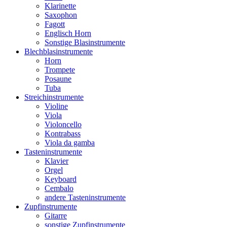
Klarinette
Saxophon
Fagott
Englisch Horn
Sonstige Blasinstrumente
Blechblasinstrumente
Horn
Trompete
Posaune
Tuba
Streichinstrumente
Violine
Viola
Violoncello
Kontrabass
Viola da gamba
Tasteninstrumente
Klavier
Orgel
Keyboard
Cembalo
andere Tasteninstrumente
Zupfinstrumente
Gitarre
sonstige Zupfinstrumente