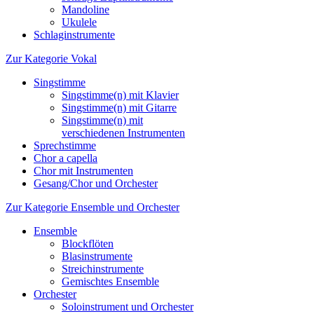
Mandoline
Ukulele
Schlaginstrumente
Zur Kategorie Vokal
Singstimme
Singstimme(n) mit Klavier
Singstimme(n) mit Gitarre
Singstimme(n) mit
verschiedenen Instrumenten
Sprechstimme
Chor a capella
Chor mit Instrumenten
Gesang/Chor und Orchester
Zur Kategorie Ensemble und Orchester
Ensemble
Blockflöten
Blasinstrumente
Streichinstrumente
Gemischtes Ensemble
Orchester
Soloinstrument und Orchester