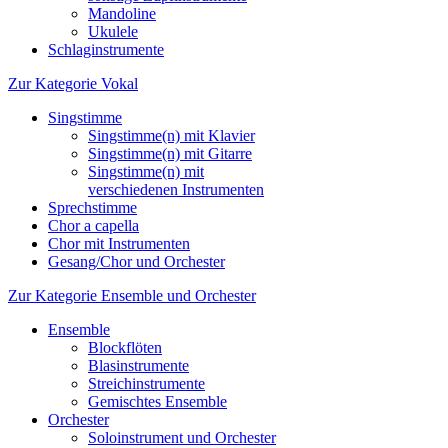
Mandoline
Ukulele
Schlaginstrumente
Zur Kategorie Vokal
Singstimme
Singstimme(n) mit Klavier
Singstimme(n) mit Gitarre
Singstimme(n) mit
verschiedenen Instrumenten
Sprechstimme
Chor a capella
Chor mit Instrumenten
Gesang/Chor und Orchester
Zur Kategorie Ensemble und Orchester
Ensemble
Blockflöten
Blasinstrumente
Streichinstrumente
Gemischtes Ensemble
Orchester
Soloinstrument und Orchester