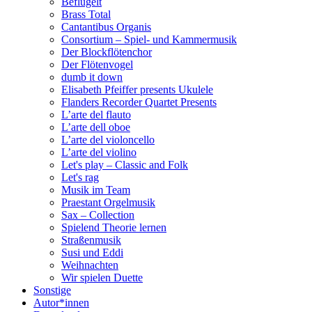
Beflügelt
Brass Total
Cantantibus Organis
Consortium – Spiel- und Kammermusik
Der Blockflötenchor
Der Flötenvogel
dumb it down
Elisabeth Pfeiffer presents Ukulele
Flanders Recorder Quartet Presents
L’arte del flauto
L’arte dell oboe
L’arte del violoncello
L’arte del violino
Let's play – Classic and Folk
Let's rag
Musik im Team
Praestant Orgelmusik
Sax – Collection
Spielend Theorie lernen
Straßenmusik
Susi und Eddi
Weihnachten
Wir spielen Duette
Sonstige
Autor*innen