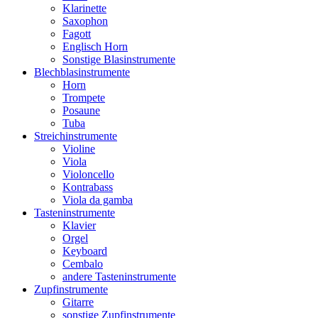
Klarinette
Saxophon
Fagott
Englisch Horn
Sonstige Blasinstrumente
Blechblasinstrumente
Horn
Trompete
Posaune
Tuba
Streichinstrumente
Violine
Viola
Violoncello
Kontrabass
Viola da gamba
Tasteninstrumente
Klavier
Orgel
Keyboard
Cembalo
andere Tasteninstrumente
Zupfinstrumente
Gitarre
sonstige Zupfinstrumente