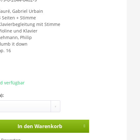
Fauré, Gabriel Urbain
8 Seiten + Stimme
Klavierbegleitung mit Stimme
Violine und Klavier
Lehmann, Philip
dumb it down
op. 16
ad verfügbar
):
In den
Warenkorb