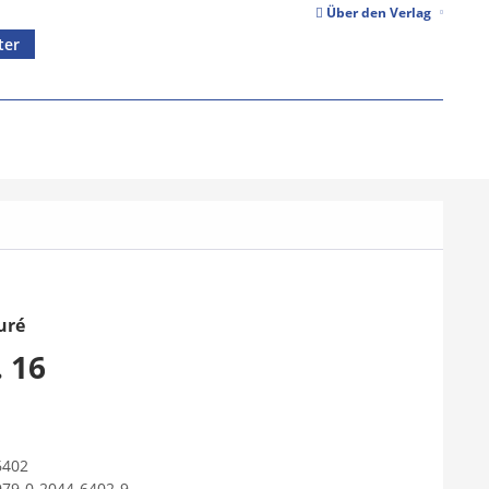
Über den Verlag
ter
uré
 16
6402
979-0-2044-6402-9