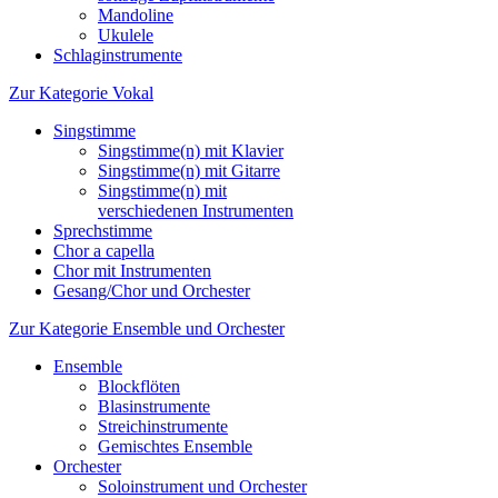
Mandoline
Ukulele
Schlaginstrumente
Zur Kategorie Vokal
Singstimme
Singstimme(n) mit Klavier
Singstimme(n) mit Gitarre
Singstimme(n) mit
verschiedenen Instrumenten
Sprechstimme
Chor a capella
Chor mit Instrumenten
Gesang/Chor und Orchester
Zur Kategorie Ensemble und Orchester
Ensemble
Blockflöten
Blasinstrumente
Streichinstrumente
Gemischtes Ensemble
Orchester
Soloinstrument und Orchester