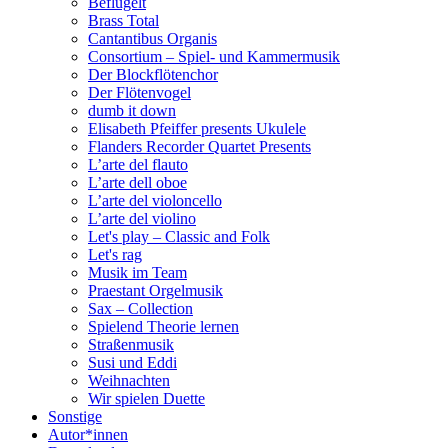
Beflügelt
Brass Total
Cantantibus Organis
Consortium – Spiel- und Kammermusik
Der Blockflötenchor
Der Flötenvogel
dumb it down
Elisabeth Pfeiffer presents Ukulele
Flanders Recorder Quartet Presents
L’arte del flauto
L’arte dell oboe
L’arte del violoncello
L’arte del violino
Let's play – Classic and Folk
Let's rag
Musik im Team
Praestant Orgelmusik
Sax – Collection
Spielend Theorie lernen
Straßenmusik
Susi und Eddi
Weihnachten
Wir spielen Duette
Sonstige
Autor*innen