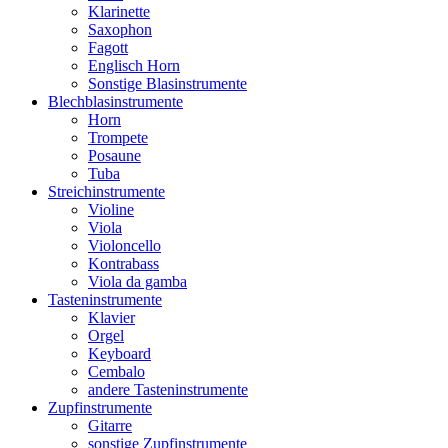
Klarinette
Saxophon
Fagott
Englisch Horn
Sonstige Blasinstrumente
Blechblasinstrumente
Horn
Trompete
Posaune
Tuba
Streichinstrumente
Violine
Viola
Violoncello
Kontrabass
Viola da gamba
Tasteninstrumente
Klavier
Orgel
Keyboard
Cembalo
andere Tasteninstrumente
Zupfinstrumente
Gitarre
sonstige Zupfinstrumente