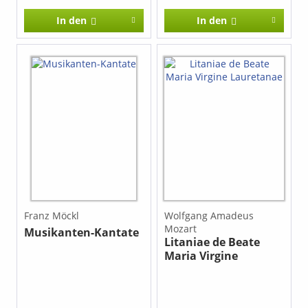
In den
In den
Franz Möckl
Wolfgang Amadeus
Mozart
Musikanten-Kantate
Litaniae de Beate
Maria Virgine
Lauretanae