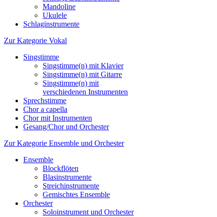
Mandoline
Ukulele
Schlaginstrumente
Zur Kategorie Vokal
Singstimme
Singstimme(n) mit Klavier
Singstimme(n) mit Gitarre
Singstimme(n) mit
verschiedenen Instrumenten
Sprechstimme
Chor a capella
Chor mit Instrumenten
Gesang/Chor und Orchester
Zur Kategorie Ensemble und Orchester
Ensemble
Blockflöten
Blasinstrumente
Streichinstrumente
Gemischtes Ensemble
Orchester
Soloinstrument und Orchester