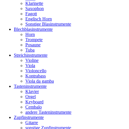
Klarinette
Saxophon
Fagott
Englisch Horn
Sonstige Blasinstrumente
Blechblasinstrumente
Horn
Trompete
Posaune
Tuba
Streichinstrumente
Violine
Viola
Violoncello
Kontrabass
Viola da gamba
Tasteninstrumente
Klavier
Orgel
Keyboard
Cembalo
andere Tasteninstrumente
Zupfinstrumente
Gitarre
sonstige Zupfinstrumente