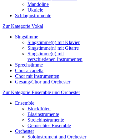
Mandoline
Ukulele
Schlaginstrumente
Zur Kategorie Vokal
Singstimme
Singstimme(n) mit Klavier
Singstimme(n) mit Gitarre
Singstimme(n) mit
verschiedenen Instrumenten
Sprechstimme
Chor a capella
Chor mit Instrumenten
Gesang/Chor und Orchester
Zur Kategorie Ensemble und Orchester
Ensemble
Blockflöten
Blasinstrumente
Streichinstrumente
Gemischtes Ensemble
Orchester
Soloinstrument und Orchester