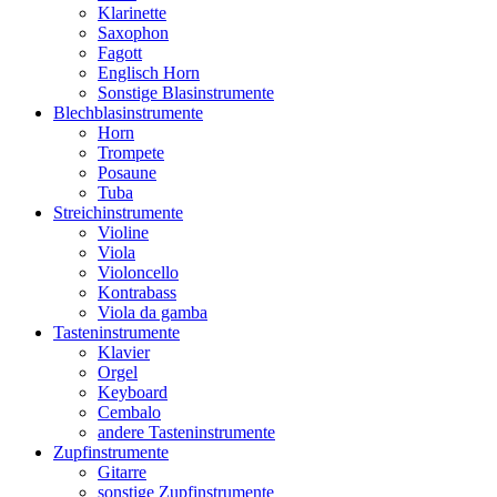
Klarinette
Saxophon
Fagott
Englisch Horn
Sonstige Blasinstrumente
Blechblasinstrumente
Horn
Trompete
Posaune
Tuba
Streichinstrumente
Violine
Viola
Violoncello
Kontrabass
Viola da gamba
Tasteninstrumente
Klavier
Orgel
Keyboard
Cembalo
andere Tasteninstrumente
Zupfinstrumente
Gitarre
sonstige Zupfinstrumente