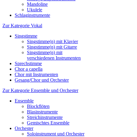
Mandoline
Ukulele
Schlaginstrumente
Zur Kategorie Vokal
Singstimme
Singstimme(n) mit Klavier
Singstimme(n) mit Gitarre
Singstimme(n) mit
verschiedenen Instrumenten
Sprechstimme
Chor a capella
Chor mit Instrumenten
Gesang/Chor und Orchester
Zur Kategorie Ensemble und Orchester
Ensemble
Blockflöten
Blasinstrumente
Streichinstrumente
Gemischtes Ensemble
Orchester
Soloinstrument und Orchester