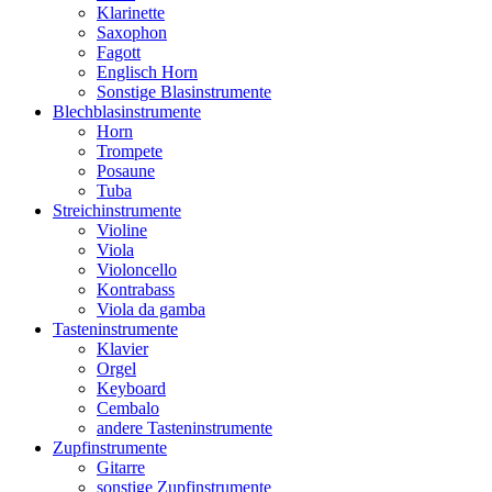
Klarinette
Saxophon
Fagott
Englisch Horn
Sonstige Blasinstrumente
Blechblasinstrumente
Horn
Trompete
Posaune
Tuba
Streichinstrumente
Violine
Viola
Violoncello
Kontrabass
Viola da gamba
Tasteninstrumente
Klavier
Orgel
Keyboard
Cembalo
andere Tasteninstrumente
Zupfinstrumente
Gitarre
sonstige Zupfinstrumente