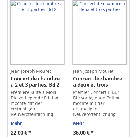
Jean-Joseph Mouret
Jean-Joseph Mouret
Concert de chambre
Concert de chambre
a 2 et 3 parties, Bd 2
à deux et trois
parties
Première Suite a-Molll
Premier Concert E-Dur
Die vorliegende Edition
Die vorliegende Edition
möchte mit der
möchte mit der
erstmaligen
erstmaligen
Neuveröffentlichung
Neuveröffentlichung
zweier bedeutender
zweier bedeutender
Mehr
Mehr
Kompositionen Jean-
Kompositionen Jean-
Joseph Mourets einen
Joseph Mourets einen
22,00 € *
36,00 € *
Beitrag zur Renaissance
Beitrag zur Renaissance