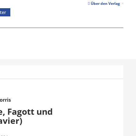
Über den Verlag
ter
orris
e, Fagott und
avier)