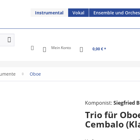
Instrumental
Vokal
Ensemble und Orches
Mein Konto
0,00 € *
rumente
Oboe
Komponist:
Siegfried B
Trio für Obo
Cembalo (Kl