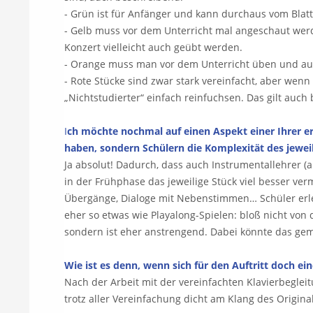
- Grün ist für Anfänger und kann durchaus vom Blatt
- Gelb muss vor dem Unterricht mal angeschaut werd
Konzert vielleicht auch geübt werden.
- Orange muss man vor dem Unterricht üben und auc
- Rote Stücke sind zwar stark vereinfacht, aber wen
„Nichtstudierter“ einfach reinfuchsen. Das gilt auc
I
ch möchte nochmal auf einen Aspekt einer Ihrer er
haben, sondern Schülern die Komplexität des jewei
Ja absolut! Dadurch, dass auch Instrumentallehrer 
in der Frühphase das jeweilige Stück viel besser v
Übergänge, Dialoge mit Nebenstimmen… Schüler erle
eher so etwas wie Playalong-Spielen: bloß nicht von 
sondern ist eher anstrengend. Dabei könnte das ge
Wie ist es denn, wenn sich für den Auftritt doch ei
Nach der Arbeit mit der vereinfachten Klavierbeglei
trotz aller Vereinfachung dicht am Klang des Origina