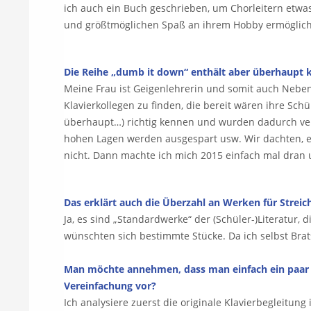
ich auch ein Buch geschrieben, um Chorleitern etw
und größtmöglichen Spaß an ihrem Hobby ermöglic
Die Reihe „dumb it down“ enthält aber überhaupt k
Meine Frau ist Geigenlehrerin und somit auch Nebenfac
Klavierkollegen zu finden, die bereit wären ihre Sc
überhaupt…) richtig kennen und wurden dadurch verun
hohen Lagen werden ausgespart usw. Wir dachten, es
nicht. Dann machte ich mich 2015 einfach mal dran 
Das erklärt auch die Überzahl an Werken für Streic
Ja, es sind „Standardwerke“ der (Schüler-)Literatur
wünschten sich bestimmte Stücke. Da ich selbst Brats
Man möchte annehmen, dass man einfach ein paar Tö
Vereinfachung vor?
Ich analysiere zuerst die originale Klavierbegleitun