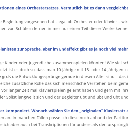
tionen eines Orchestersatzes. Vermutlich ist es dann vergleichb
Begleitung vorgesehen hat – egal ob Orchester oder Klavier – w
ionen von Schülern lernen immer nur einen Teil dieser Werke ken
sten zur Sprache, aber im Endeffekt gibt es ja noch viel mehr Kl
ltrige Kinder oder Jugendliche zusammenspielen könnten! Wie viel s
tzt ist es doch so, dass man 10-Jährige mit 13- oder 14-Jährigen
wie groß die Entwicklungssprünge gerade in diesem Alter sind – das
elche zusätzliche Rolle das sich menschliche Verstehen beim gem
e vor langer Zeit mal Klavierspielen gelernt haben und gern mit i
r Solist langweilt sich und der Begleiter übt und übt und übt und
ier komponiert. Wonach wählen Sie den „originalen“ Klaviersatz 
n an. In manchen Fällen passe ich diese noch anhand der Partitur
telle ich aber auch bei Transkriptionen für andere, als den urspr