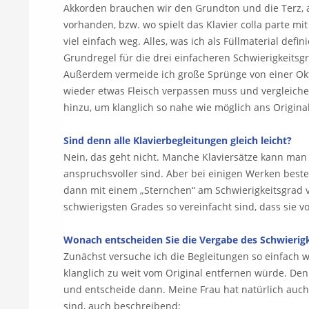
Akkorden brauchen wir den Grundton und die Terz, ab
vorhanden, bzw. wo spielt das Klavier colla parte m
viel einfach weg. Alles, was ich als Füllmaterial def
Grundregel für die drei einfacheren Schwierigkeitsg
Außerdem vermeide ich große Sprünge von einer Okta
wieder etwas Fleisch verpassen muss und vergleiche 
hinzu, um klanglich so nahe wie möglich ans Origin
Sind denn alle Klavierbegleitungen gleich leicht?
Nein, das geht nicht. Manche Klaviersätze kann man 
anspruchsvoller sind. Aber bei einigen Werken beste
dann mit einem „Sternchen“ am Schwierigkeitsgrad v
schwierigsten Grades so vereinfacht sind, dass sie 
Wonach entscheiden Sie die Vergabe des Schwierig
Zunächst versuche ich die Begleitungen so einfach w
klanglich zu weit vom Original entfernen würde. Den
und entscheide dann. Meine Frau hat natürlich auch
sind, auch beschreibend: