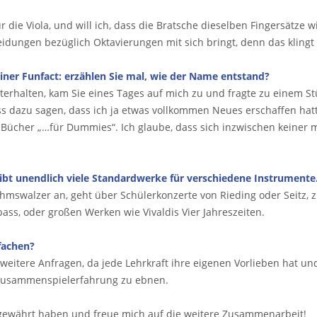
für die Viola, und will ich, dass die Bratsche dieselben Fingersätze
heidungen bezüglich Oktavierungen mit sich bringt, denn das klingt
iner Funfact: erzählen Sie mal, wie der Name entstand?
terhalten, kam Sie eines Tages auf mich zu und fragte zu einem St
 dazu sagen, dass ich ja etwas vollkommen Neues erschaffen hatte
en Bücher „…für Dummies“. Ich glaube, dass sich inzwischen keiner
 gibt unendlich viele Standardwerke für verschiedene Instrumen
hmswalzer an, geht über Schülerkonzerte von Rieding oder Seitz, 
bass, oder großen Werken wie Vivaldis Vier Jahreszeiten.
fachen?
weitere Anfragen, da jede Lehrkraft ihre eigenen Vorlieben hat und
 Zusammenspielerfahrung zu ebnen.
ns gewährt haben und freue mich auf die weitere Zusammenarbeit!