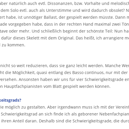
er natürlich auch evtl. Dissonanzen, bzw. Vorhalte und melodische
it dem Solo evtl. auch als Unterstimme und wird dadurch obsolet? N
iniert habe, ist unnötiger Ballast, der gespielt werden müsste. Dan
rade vorgegeben habe, dass in der rechten Hand maximal zwei Töne
ve oder mehr. Und schließlich beginnt der schönste Teil: Nun ha
dafür dieses Skelett mit dem Original. Das heißt, ich arrangiere 
al zu kommen.
nicht so weit reduzieren, dass sie ganz leicht werden. Manche We
ht die Möglichkeit, quasi entlang des Basso continuos, nur mit de
ersehen. Ansonsten haben wir uns für vier Schwierigkeitsgrade en
von Hauptfachpianisten vom Blatt gespielt werden können.
keitsgrads?
ie möglich zu gestalten. Aber irgendwann muss ich mit der Verein
 Schwierigkeitsgrad an sich finde ich als geborener Nebenfachpian
 ihren Anteil daran. Deshalb sind die Schwierigkeitsgrade, die d