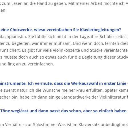
as zum Lesen an die Hand zu geben. Mit meiner Arbeit möchte ic
hen.
eine Chorwerke, wieso vereinfachen Sie Klavierbegleitungen?
hpianistin. Sie fühlte sich nicht in der Lage, ihre Schüler selbst
hüler zu begleiten, war immer mühsam. Und wenn doch, lernten dies
sichert. Es gibt für viele Violinkonzerte und Stücke vereinfachte
 müsste doch auch so etwas auch für die Begleitung dieser Stüc
und fing an zu vereinfachen.
hinstrumente. Ich vermute, dass die Werkauswahl in erster Linie
, die zuerst natürlich die Wünsche meiner Frau erfüllten. Später k
cher bin, habe ich dann einige Standardwerke der Violinliteratur 
ne weglässt und dann passt das schon, aber so einfach haben Sie
g im Verhältnis zur Solostimme: Was ist im Klaviersatz unbedingt 