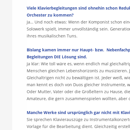
Viele Klavierbegleitungen sind ohnehin schon Reduk
Orchester zu kommen?
Ja… Und noch etwas: Wenn der Komponist schon eine 
Solowerk spielt, immer unvollständig sein. Generat
ihres musikalischen Tuns.
Bislang kamen immer nur Haupt- bzw. Nebenfachpiani
Begleitungen DIE Lösung sind.
Ja klar: Wie toll wäre es, wenn endlich mal gleicha
Menschen gleichen Lebenshorizonts zu musizieren. Je
Gleichaltrigen nicht zu bewältigen ist. Jeder weiß, 
man kennt es doch von Duos gleicher Instrumente, w
Oder Mutter, Vater oder die Großeltern zu Hause, di
Amateure, die gern zusammenspielen wollten, aber de
Manche Werke sind ursprünglich gar nicht mit Klav
Sie sprechen Klavierauszüge zu Instrumentalkonzerte
Vorlage für die Bearbeitung dient. Gleichzeitig ers