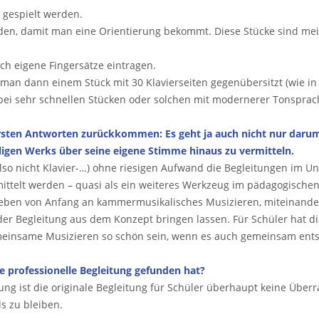
 gespielt werden.
en, damit man eine Orientierung bekommt. Diese Stücke sind meis
h eigene Fingersätze eintragen.
n man dann einem Stück mit 30 Klavierseiten gegenübersitzt (wie i
h bei sehr schnellen Stücken oder solchen mit modernerer Tonsprac
sten Antworten zurückkommen: Es geht ja auch nicht nur darum, 
ligen Werks über seine eigene Stimme hinaus zu vermitteln.
(also nicht Klavier-…) ohne riesigen Aufwand die Begleitungen im 
ermittelt werden – quasi als ein weiteres Werkzeug im pädagogisc
ben von Anfang an kammermusikalisches Musizieren, miteinander K
der Begleitung aus dem Konzept bringen lassen. Für Schüler hat di
meinsame Musizieren so schön sein, wenn es auch gemeinsam ents
ne professionelle Begleitung gefunden hat?
tung ist die originale Begleitung für Schüler überhaupt keine Übe
ls zu bleiben.