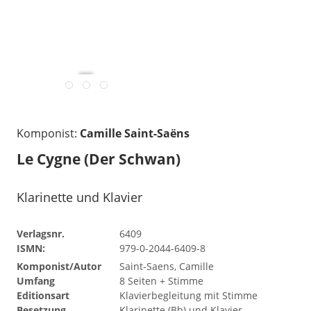
übermittelt w
gelesen
Komponist:
Camille Saint-Saëns
Le Cygne (Der Schwan)
Klarinette und Klavier
Verlagsnr.
6409
ISMN:
979-0-2044-6409-8
Komponist/Autor
Saint-Saens, Camille
Umfang
8 Seiten + Stimme
Editionsart
Klavierbegleitung mit Stimme
Besetzung
Klarinette (Bb) und Klavier