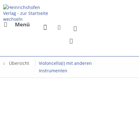
Menü
Übersicht
Violoncello(i) mit anderen
Instrumenten
Mit dem Aufru
Sie sich einv