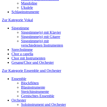
Mandoline
Ukulele
Schlaginstrumente
Zur Kategorie Vokal
Singstimme
Singstimme(n) mit Klavier
Singstimme(n) mit Gitarre
Singstimme(n) mit
verschiedenen Instrumenten
Sprechstimme
Chor a capella
Chor mit Instrumenten
Gesang/Chor und Orchester
Zur Kategorie Ensemble und Orchester
Ensemble
Blockflöten
Blasinstrumente
Streichinstrumente
Gemischtes Ensemble
Orchester
Soloinstrument und Orchester