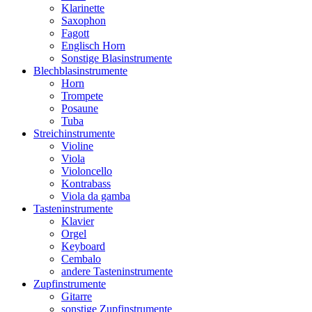
Klarinette
Saxophon
Fagott
Englisch Horn
Sonstige Blasinstrumente
Blechblasinstrumente
Horn
Trompete
Posaune
Tuba
Streichinstrumente
Violine
Viola
Violoncello
Kontrabass
Viola da gamba
Tasteninstrumente
Klavier
Orgel
Keyboard
Cembalo
andere Tasteninstrumente
Zupfinstrumente
Gitarre
sonstige Zupfinstrumente