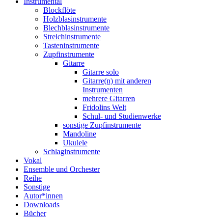
Instrumental
Blockflöte
Holzblasinstrumente
Blechblasinstrumente
Streichinstrumente
Tasteninstrumente
Zupfinstrumente
Gitarre
Gitarre solo
Gitarre(n) mit anderen
Instrumenten
mehrere Gitarren
Fridolins Welt
Schul- und Studienwerke
sonstige Zupfinstrumente
Mandoline
Ukulele
Schlaginstrumente
Vokal
Ensemble und Orchester
Reihe
Sonstige
Autor*innen
Downloads
Bücher