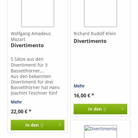
Wolfgang Amadeus
Richard Rudolf Klein
Mozart
Divertimento
Divertimento
5 Sätze aus den
Divertimenti für 3
Bassetthörner,...
Aus den bekannten
Divertimenti für drei
Mehr
Bassetthörner hat Hans
Joachim Teschner fünf
16,00 € *
Sätze zusammengestellt,
Mehr
die den spieltechnischen
In den
und klanglichen
22,00 € *
Möglichkeiten der Gitarre
entgegen kommen.
In den
Aufgrund der
veränderten Klangfarben
entfalten die Stücke