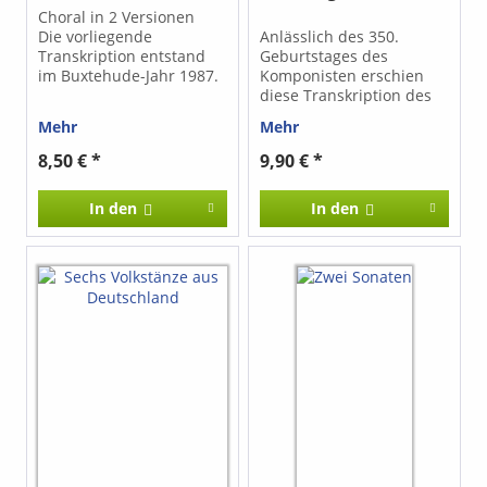
Choral in 2 Versionen
Die vorliegende
Anlässlich des 350.
Transkription entstand
Geburtstages des
im Buxtehude-Jahr 1987.
Komponisten erschien
diese Transkription des
Buxtehude-
Mehr
Mehr
Werkverzeichnisses 223.
Das klar gegliederte und
8,50 € *
9,90 € *
überschaubare Stück
bedeutet für jeden
In den
In den
Gitarristen eine
Bereicherung seines
barocken Repertoires.