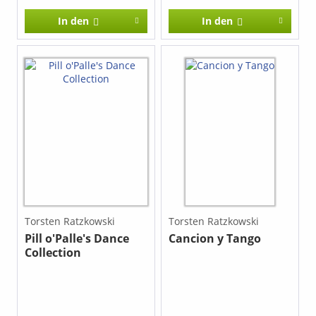
gibt es auf diesem Gebiet
gibt es auf diesem Gebiet
In den
In den
eine Menge wertvoller
eine Menge wertvoller
Literatur zu entdecken,
Literatur zu entdecken,
die auf ihren
die auf ihren
Originalinstrumenten ein
Originalinstrumenten ein
häufig unberechtigtes
häufig unberechtigtes
Schattendasein führen.
Schattendasein führen.
Im Gegensatz zu
Im Gegensatz zu
Übertragungen für nur
Übertragungen für nur
eine Gitarre ist es in
eine Gitarre ist es in
dieser Besetzung
dieser Besetzung
möglich, viele Werke
möglich, viele Werke
ohne wesentliche
ohne wesentliche
strukturelle Änderungen
strukturelle Änderungen
wiederzugeben.
wiederzugeben.
Torsten Ratzkowski
Torsten Ratzkowski
Pill o'Palle's Dance
Cancion y Tango
Collection