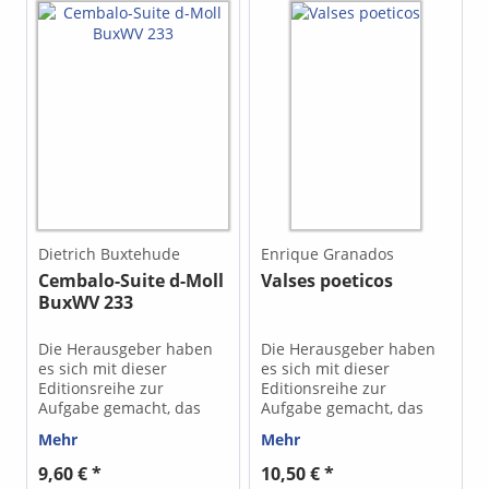
Dietrich Buxtehude
Enrique Granados
Cembalo-Suite d-Moll
Valses poeticos
BuxWV 233
Die Herausgeber haben
Die Herausgeber haben
es sich mit dieser
es sich mit dieser
Editionsreihe zur
Editionsreihe zur
Aufgabe gemacht, das
Aufgabe gemacht, das
Repertoire für zwei
Repertoire für zwei
Mehr
Mehr
Gitarren zu erweitern.
Gitarren zu erweitern.
Neben vielen
Neben vielen
9,60 € *
10,50 € *
zeitgenössischen Werken
zeitgenössischen Werken