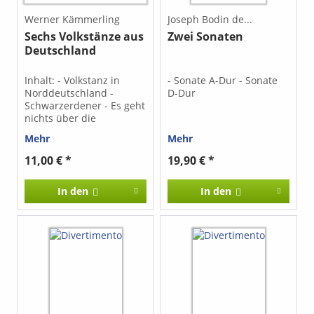
Werner Kämmerling
Joseph Bodin de...
Sechs Volkstänze aus
Zwei Sonaten
Deutschland
Inhalt: - Volkstanz in
- Sonate A-Dur - Sonate
Norddeutschland -
D-Dur
Schwarzerdener - Es geht
nichts über die
Gemütlichkeit - Bunter
Mehr
Mehr
Schottisch - Schlupper -
Leier-Tanz
11,00 € *
19,90 € *
In den
In den