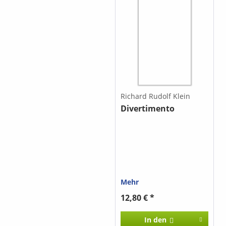
einen ganz neuen Reiz
und bieten Gitarristen
eine der wenigen
Möglichkeiten, etwas von
Mozart zu spielen.
Richard Rudolf Klein
Divertimento
Mehr
12,80 € *
In den